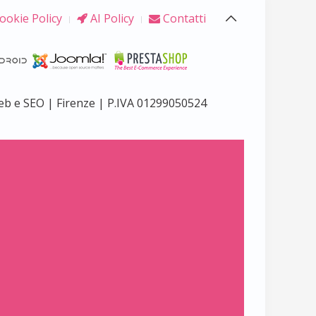
ookie Policy
AI Policy
Contatti
eb e SEO | Firenze | P.IVA 01299050524