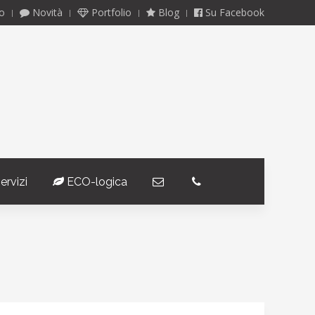
o
Novità
Portfolio
Blog
Su Facebook
ervizi
ECO-logica
­
­