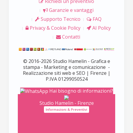
Richiedi un preventivo
Garanzie e vantaggi
Supporto Tecnico
FAQ
Privacy & Cookie Policy
AI Policy
Contatti
© 2016-2026 Studio Hamelin - Grafica e
stampa - Marketing e comunicazione -
Realizzazione siti web e SEO | Firenze |
P.IVA 01299050524
Hai bisogno di informazioni?
Studio Hamelin - Firenze
Informazioni & Preventivi