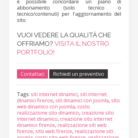
è possibile concordare un piano di
abbonamento (solo tecnico o
tecnico/contenuti) per l'aggiornamento del
sito.
VUOI VEDERE LA QUALITÀ CHE
OFFRIAMO?
VISITA IL NOSTRO
PORTFOLIO!
Contattaci
Richiedi un preventivo
Tags:
siti internet dinamici
,
siti internet
dinamici firenze
,
siti dinamici con joomla
,
sito
web dinamico con joomla
,
costo
realizzazione sito dinamico
,
creazione sito
internet dinamico
,
creazione sito internet
dinamico firenze
,
realizzazione siti web
firenze
,
sito web firenze
,
realizzazione siti
joomla
,
costo sito web firenze
,
realizzazione