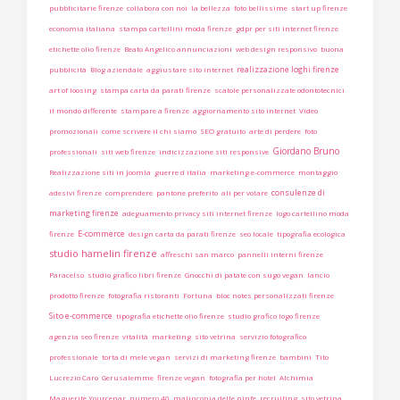
pubblicitarie firenze
collabora con noi
la bellezza
foto bellissime
start up firenze
economia italiana
stampa cartellini moda firenze
gdpr per siti internet firenze
etichette olio firenze
Beato Angelico annunciazioni
web design responsivo
buona
realizzazione loghi firenze
pubblicità
Blog aziendale
aggiustare sito internet
art of loosing
stampa carta da parati firenze
scatole personalizzate odontotecnici
il mondo differente
stampare a firenze
aggiornamento sito internet
Video
promozionali
come scrivere il chi siamo
SEO gratuito
arte di perdere
foto
Giordano Bruno
professionali
siti web firenze
indicizzazione siti responsive
Realizzazione siti in Joomla
guerre d italia
marketing e-commerce
montaggio
consulenze di
adesivi firenze
comprendere
pantone preferito
ali per volare
marketing firenze
adeguamento privacy siti internet firenze
logo cartellino moda
E-commerce
firenze
design carta da parati firenze
seo locale
tipografia ecologica
studio hamelin firenze
affreschi san marco
pannelli interni firenze
Paracelso
studio grafico libri firenze
Gnocchi di patate con sugo vegan
lancio
prodotto firenze
fotografia ristoranti
Fortuna
bloc notes personalizzati firenze
Sito e-commerce
tipografia etichette olio firenze
studio grafico logo firenze
agenzia seo firenze
vitalità
marketing
sito vetrina
servizio fotografico
professionale
torta di mele vegan
servizi di marketing firenze
bambini
Tito
Lucrezio Caro
Gerusalemme
firenze vegan
fotografia per hotel
Alchimia
Maguerite Yourcenar
numero 40
malinconia delle ninfe
recruiting
sito vetrina