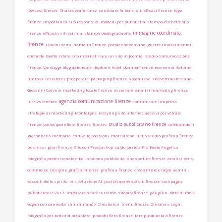
low cost firenze
Shakespeare rulez
cambiare fa bene
siti efficaci firenze
logo
firenze
importanza sito responsive
modelli per pubblicità
stampa etichette olio
immagine coordinata
firenze
efficacia siti vetrina
stampa biodegradabile
firenze
i buoni semi
hamelin firenze
parole che contano
guerre rinascimentali
etichette
Giotto
rifare sito internet
Fare un sito in Joomla
studio comunicazione
firenze
Vantaggi blog aziendale
depliant hotel stampa firenze
economia italiana
liberata
resistere e prosperare
packaging firenze
apocalisse
sito vetrina toscana
Giovanni Calvino
marketing locale firenze
osservare
analisi marketing firenze
agenzia comunicazione firenze
luce vs tenebre
comunicare limpresa
strategie di marketing
Montaigne
restyling sito internet
adesivi per vetrate
studio pubblicitario firenze
firenze
partecipare fiera firenze
firenze
celebrando il
giorno della memoria
cattive le passioni
matriarche
il tuo studio grafico a firenze
business plan firenze
Sito con Prestashop
caldo torrido
Fra Beato Angelico
fotografia professionale cibo
la buona pubblicità
shop online firenze
analisi per e-
commerce
Design e grafica Firenze
grafico a firenze
credo in dio e negli uomini
vascelli dello spirito
la rivoluzione AI
posizionamento siti firenze
campagne
pubblicitarie 2017
Imparare a fare turismo
shopify firenze
gauguin
torta di mele
vegan con cannella
camminando
Chesterton
menu firenze
Cinema e sogni
fotografia per bed and breakfast
prodotti fiera firenze
fare pubblicità a firenze