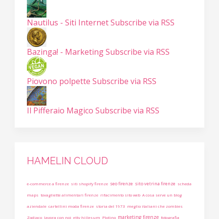
Nautilus - Siti Internet
Subscribe via RSS
Bazinga! - Marketing
Subscribe via RSS
Piovono polpette
Subscribe via RSS
Il Pifferaio Magico
Subscribe via RSS
HAMELIN CLOUD
seo firenze
sito vetrina firenze
e-commerce a firenze
siti shopify firenze
scheda
maps
tovagliette alimentari firenze
rifacimento sito web
A cosa serve un blog
aziendale
cartellini moda firenze
storia del 1973
meglio italiani che zombies
marketing firenze
Zodiaco
lavora con noi
etty hillesum
Plotino
fotografia