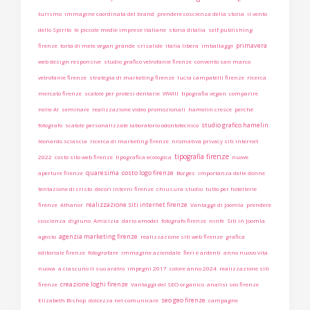
turismo
immagine coordinata del brand
prendere coscienza della storia
il vento
dello Spirito
le piccole medie imprese italiane
storia ditalia
self publishing
primavera
firenze
torta di mele vegan grande
crisalide
italia libera
imballaggi
web design responsive
studio grafico vetrofanie firenze
convento san marco
vetrofanie firenze
strategia di marketing firenze
lucia campatelli firenze
ricerca
mercato firenze
scatole per protesi dentarie
WWIII
tipografia vegan
comparire
nelle AI
seminare
realizzazione video promozionali
hamelin cresce
perchè
studio grafico hamelin
fotografo
scatole personalizzate laboratorio odontotecnico
leonardo sciascia
ricerca di marketing firenze
nromativa privacy siti internet
tipografia firenze
2022
costo sito web firenze
tipografica ecologica
nuove
quaresima
costo logo firenze
aperture firenze
Borges
importanza delle donne
tentazione di cristo
decori interni firenze
chiusura studio
tutto per hotellerie
realizzazione siti internet firenze
firenze
Athanor
Vantaggi di Joomla
prendere
coscienza
digiuno
Amicizia
dario amodei
fotografo firenze
ninfe
Siti in Joomla
agenzia marketing firenze
agosto
realizzazione siti web firenze
grafica
editoriale firenze
fotografare
immagine aziendale
fieri e ardenti
anno nuovo vita
nuova
a ciascuno il suo aratro
impegni 2017
colore anno 2024
realizzazione siti
creazione loghi firenze
firenze
Vantaggi del SEO organico
analisi seo firenze
seo geo firenze
Elizabeth Bishop
dolcezza nel comunicare
campagne