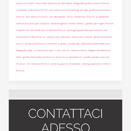
vacanze inutili
cieco nato
Gnocchi di Steinbeck
fotografie professionali firenze
rimbaud
internet anni 90
consulenze di marketing
design grafico di qualità a
firenze
San Marco Firenze
San Benedetto
servizi editoriali firenze
aspettative
comunicazione per impresa
beato angelico
homo nobilis
grafico per loghi firenze
tripadvisor
etichette olio in bobina firenze
packaging dentale personalizzato
allestimenti fiera firenze
buona luce
Abramo
recensioni clienti
perfezione delle
ellissi
pubblicità firenze
coltivare la gioia
scatole per laboratorio odontotecnico
fotografia food
scrivere testi per il sito
Ulisse
libero arbitrio
Regola benedettina
eden
grafico etichette olio firenze
Gnocchi ai pomodorini
Grafico professionista
Firenze
siti internet firenze
la terza guerra mondiale
stampa pannelli interni
firenze