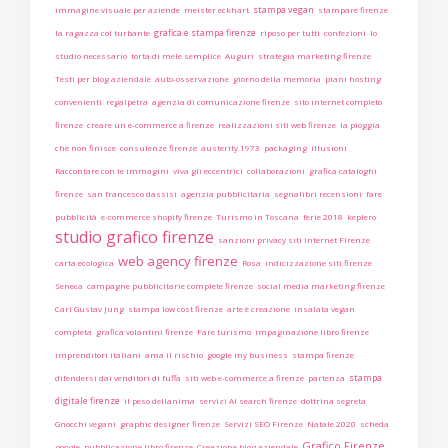
stampa vegan
immagine visuale per aziende
meister eckhart
stampare firenze
grafica e stampa firenze
la ragazza col turbante
riposo per tutti
confezioni
lo
studio necessario
torta di mele semplice
Auguri
strategia marketing firenze
Testi per blog aziendale
auto-osservazione
giorno della memoria
piani hosting
convenienti
regalpetra
agenzia di comunicazione firenze
sito internet completo
firenze
creare un e-commerce a firenze
realizzazioni siti web firenze
la pioggia
che non finisce
consulenze firenze
austerity 1973
packaging
illusioni
Raccontare con le immagini
viva gli eccentrici
collaborazioni
grafica cataloghi
firenze
san francesco dassisi
agenzia pubblicitaria
segnalibri recensioni
fare
pubblicità
e-commerce shopify firenze
Turismo in Toscana
ferie 2018
keplero
studio grafico firenze
sanzioni privacy siti internet Firenze
web agency firenze
carta ecologica
Rosa
indicizzazione siti firenze
Seneca
campagne pubblicitarie complete firenze
social media marketing firenze
Carl Gustav Jung
stampa low cost firenze
arte è creazione
insalata vegan
completa
grafica volantini firenze
Fare turismo
impaginazione libro firenze
imprenditori italiani
ama il rischio
google my business
stampa firenze
stampa
difendersi dai venditori di fuffa
siti web e-commerce a firenze
partenza
digitale firenze
il peso dellanima
servizi AI search firenze
dottrina segreta
Gnocchi vegani
graphic designer firenze
Servizi SEO Firenze
Natale 2020
scheda
Grafico Firenze
google
pubblicazione libro firenze
Creazione blog aziendale