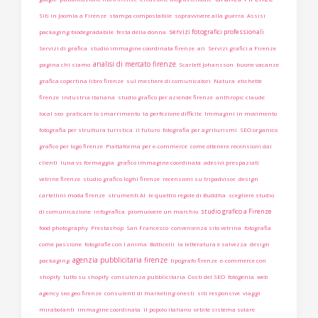
Siti in Joomla a Firenze
stampa compostabile
sopravvivere alla guerra
Assisi
servizi fotografici professionali
packaging biodegradabile
festa della donna
Servizi di grafica
studio immagine coordinata firenze
ali
Servizi grafici a Firenze
analisi di mercato firenze
pagina chi siamo
Scarlett Johansson
buone vacanze
grafica copertina libro firenze
sul mestiere di comunicatori
Natura
etichette
firenze
industria italiana
studio grafico per aziende firenze
anthropic claude
local seo
praticare lo smarrimento
la perfezione difficile
Immagini in movimento
fotografia per struttura turistica
il futuro
fotografia per agriturismi
SEO organico
grafico per logo firenze
Piattaforma per e-commerce
come ottenere recensioni dai
clienti
luna vs formaggia
grafico immagine coordinata
adesivi prespaziati
vetrine firenze
studio grafico loghi firenze
recensioni su tripadvisor
design
cartellini moda firenze
strumenti AI
le quattro regole di Buddha
scegliere studio
studio grafico a Firenze
di comunicazione
infografica
promuovere un marchio
food photography
Prestashop
San Francesco
convenienza sito vetrina
fotografia
come passione
fotografie con l anima
Botticelli
la letteratura è salvezza
design
agenzia pubblicitaria firenze
packaging
tipografo firenze
e-commerce con
shopify
tutto su shopify
consulenza pubblicitaria
Costi del SEO
fotogenia
web
agency seo geo firenze
consulenti di marketing onesti
siti responsive
viaggi
mirabolanti
immagine coordinata
il popolo italiano
orbite sistema solare