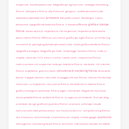
responsive
Scarlett Johansson
fotografia per agriturismi
strategia marketing
firenze
stampare a firenze
etty hillesum
gauguin
scatole personalizzate
primavera
laboratorio odontotecnico
foto professionali
Montaigne
il peso
grafica e stampa
dellanima
tipografia etichette olio firenze
il mondo differente
firenze
buone vacanze
importanza sito responsive
importanza delle donne
decori interni firenze
affreschi san marco
grafico per loghi firenze
art of loosing
strumenti AI
packaging dentale personalizzato
studio grafico vetrofanie firenze
tipografica ecologica
fotografia per hotel
imballaggi
hamelin firenze
tutto su
shopify
storia del 1973
ama il rischio
i buoni semi
shop online firenze
indicizzazione siti responsive
tutto per hotellerie firenze
seo locale
siti internet
consulenze di marketing firenze
firenze
aspettative
guerre d italia
festa della
donna
il popolo italiano
cieco nato
la pioggia che non finisce
Sito con Prestashop
recensioni su tripadvisor
consulenze firenze
etichette olio in bobina firenze
grafico immagine coordinata
firenze vegan
Chesterton
Maguerite Yourcenar
lancio prodotto firenze
pubblicità firenze
la ragazza col turbante
Testi per blog
aziendale
design grafico di qualità a firenze
osservare
anthropic claude
realizzazione video promozionali
san francesco dassisi
self publishing firenze
quaresima
San Francesco
camminando
e-commerce con shopify
scheda google
SEO organico
marketing locale firenze
Alchimia
rifacimento sito web
Elizabeth