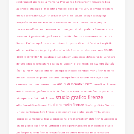
celebrando il giorno della memoria
Prestashop
fieri e ardenti
Creazione blog
aziendale
strategie di marketing
vascelli dello spirito
Gerusalemme
fotografo
firenze
colore anno 2024
tripadvisor
Amicizia
Borges
design packaging
fotografia per bed and breakfast
economia italiana liberata
packaging
la
studio grafico a Firenze
perfezione difficile
Raccontare con le immagini
A cosa
serve un blog aziendale
grafica copertina libro firenze
creare un e-commerce a
firenze
Plotino
logo firenze
comunicare limpresa
Giovanni Calvino
tovagliette
studio
alimentari firenze
Auguri
grafica editoriale firenze
parole che contano
pubblicitario firenze
scegliere studio di comunicazione
difendersi dai venditori
stampa digitale
di fuffa
eden
la letteratura è salvezza
Gnocchi di Steinbeck
ali
firenze
restyling sito internet
stampa etichette olio firenze
menu firenze
dario
amodei
scatole per protesi dentarie
stampa firenze
torta di mele vegan con
analisi di mercato firenze
cannella
malinconia delle ninfe
siti efficaci firenze
arte è creazione
grafico etichette olio firenze
adesivi per vetrate firenze
partenza
studio grafico firenze
stampa cartellini moda firenze
studio hamelin firenze
allestimenti fiera firenze
Servizi grafici a Firenze
Ulisse
partecipare fiera firenze
a ciascuno il suo aratro
google my business
giorno della memoria
Regola benedettina
sito internet completo firenze
apocalisse
studio grafico logo firenze
Botticelli
scatole personalizzate odontotecnici
studio
grafico per aziende firenze
fotografia per struttura turistica
Imparare a fare