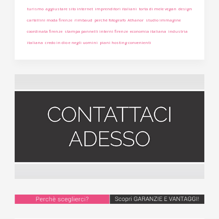
turismo
aggiustare sito internet
imprenditori italiani
torta di mele vegan
design
cartellini moda firenze
rimbaud
perchè fotografo
Athanor
studio immagine
coordinata firenze
stampa pannelli interni firenze
economia italiana
industria
italiana
credo in dio e negli uomini
piani hosting convenienti