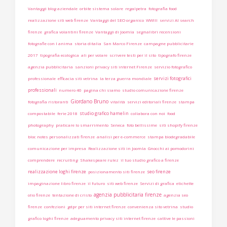
Vantaggi blog aziendale
orbite sistema solare
regalpetra
fotografia food
realizzazione siti web firenze
Vantaggi del SEO organico
WWIII
servizi AI search
firenze
grafica volantini firenze
Vantaggi di Joomla
segnalibri recensioni
fotografie con l anima
storia ditalia
San Marco Firenze
campagne pubblicitarie
2017
tipografia ecologica
ali per volare
scrivere testi per il sito
tipografo firenze
agenzia pubblicitaria
sanzioni privacy siti internet Firenze
servizio fotografico
servizi fotografici
professionale
efficacia siti vetrina
la terza guerra mondiale
professionali
numero 40
pagina chi siamo
studio comunicazione firenze
Giordano Bruno
fotografia ristoranti
vitalità
servizi editoriali firenze
stampa
studio grafico hamelin
compostabile
ferie 2018
collabora con noi
food
photography
praticare lo smarrimento
Seneca
foto bellissime
siti shopify firenze
bloc notes personalizzati firenze
analisi per e-commerce
stampa biodegradabile
comunicazione per impresa
Realizzazione siti in Joomla
Gnocchi ai pomodorini
comprendere
recruiting
Shakespeare rulez
il tuo studio grafico a firenze
realizzazione loghi firenze
seo firenze
posizionamento siti firenze
impaginazione libro firenze
il futuro
siti web firenze
Servizi di grafica
etichette
agenzia pubblicitaria firenze
olio firenze
tentazione di cristo
agenzia seo
firenze
confezioni
gdpr per siti internet firenze
convenienza sito vetrina
studio
grafico loghi firenze
adeguamento privacy siti internet firenze
cattive le passioni