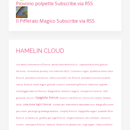
Piovono polpette
Subscribe via RSS
Il Pifferaio Magico
Subscribe via RSS
HAMELIN CLOUD
siti web e-commerce a firenze
perfezione delle ellissi
sopravvivere alla guerra
Fortuna
nromativa privacy siti internet 2022
Cinema e sogni
pubblicazione libro
firenze
prendere coscienza
indicizzazione siti firenze
prendere coscienza della
storia
torta di mele vegan grande
analisi marketing firenze
dottrina segreta
montaggio adesivi firenze
fotografare
Gnocchi vegani
comparire nelle AI
SEO
tipografia firenze
gratuito
Assisi
analisi seo firenze
chiusura studio
Natale
creazione loghi firenze
2020
scatole per laboratorio odontotecnico
fotografia come
passione
packaging biodegradabile
shopify firenze
tipografia vegan
prodotti fiera
firenze
la bellezza
grafico per logo firenze
meglio italiani che zombies
vacanze
inutili
stampare firenze
Natura
Gnocchi di patate con sugo vegan
libero arbitrio