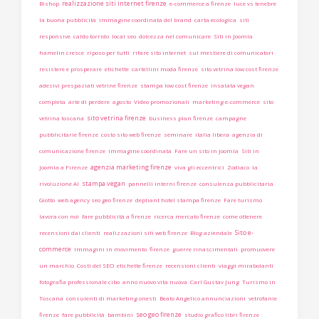
realizzazione siti internet firenze
Bishop
e-commerce a firenze
luce vs tenebre
la buona pubblicità
immagine coordinata del brand
carta ecologica
siti
responsive
caldo torrido
local seo
dolcezza nel comunicare
Siti in Joomla
hamelin cresce
riposo per tutti
rifare sito internet
sul mestiere di comunicatori
resistere e prosperare
etichette
cartellini moda firenze
sito vetrina low cost firenze
adesivi prespaziati vetrine firenze
stampa low cost firenze
insalata vegan
completa
arte di perdere
agosto
Video promozionali
marketing e-commerce
sito
sito vetrina firenze
vetrina toscana
business plan firenze
campagne
pubblicitarie firenze
costo sito web firenze
seminare
italia libera
agenzia di
comunicazione firenze
immagine coordinata
Fare un sito in Joomla
Siti in
agenzia marketing firenze
Joomla a Firenze
viva gli eccentrici
Zodiaco
la
stampa vegan
rivoluzione AI
pannelli interni firenze
consulenza pubblicitaria
Giotto
web agency seo geo firenze
depliant hotel stampa firenze
Fare turismo
lavora con noi
fare pubblicità a firenze
ricerca mercato firenze
come ottenere
Sito e-
recensioni dai clienti
realizzazioni siti web firenze
Blog aziendale
commerce
Immagini in movimento
firenze
guerre rinascimentali
promuovere
un marchio
Costi del SEO
etichette firenze
recensioni clienti
viaggi mirabolanti
fotografia professionale cibo
anno nuovo vita nuova
Carl Gustav Jung
Turismo in
Toscana
consulenti di marketing onesti
Beato Angelico annunciazioni
vetrofanie
seo geo firenze
firenze
fare pubblicità
bambini
studio grafico libri firenze