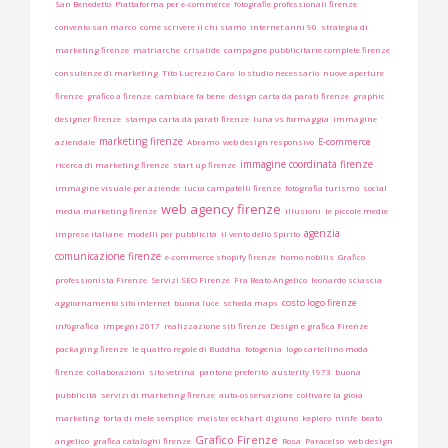
San Benedetto
Piattaforma per e-commerce
fotografie professionali firenze
convento san marco
come scrivere il chi siamo
internet anni 90
strategia di
marketing firenze
matriarche
crisalide
campagne pubblicitarie complete firenze
consulenze di marketing
Tito Lucrezio Caro
lo studio necessario
nuove aperture
firenze
grafico a firenze
cambiare fa bene
design carta da parati firenze
graphic
designer firenze
stampa carta da parati firenze
luna vs formaggia
immagine
marketing firenze
E-commerce
aziendale
Abramo
web design responsivo
immagine coordinata firenze
ricerca di marketing firenze
start up firenze
immagine visuale per aziende
lucia campatelli firenze
fotografia turismo
social
web agency firenze
media marketing firenze
illusioni
le piccole medie
agenzia
imprese italiane
modelli per pubblicità
il vento dello Spirito
comunicazione firenze
e-commerce shopify firenze
homo nobilis
Grafico
professionista Firenze
Servizi SEO Firenze
Fra Beato Angelico
leonardo sciascia
costo logo firenze
aggiornamento sito internet
buona luce
scheda maps
infografica
impegni 2017
realizzazione siti firenze
Design e grafica Firenze
packaging firenze
le quattro regole di Buddha
fotogenia
logo cartellino moda
firenze
collaborazioni
sito vetrina
pantone preferito
austerity 1973
buona
pubblicità
servizi di marketing firenze
auto-osservazione
coltivare la gioia
marketing
torta di mele semplice
meister eckhart
digiuno
keplero
ninfe
beato
Grafico Firenze
angelico
grafica cataloghi firenze
Rosa
Paracelso
web design