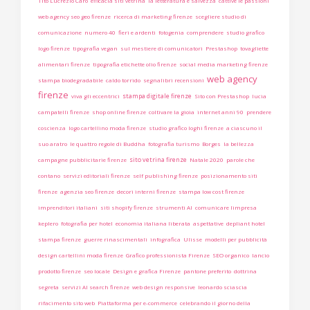
Tito Lucrezio Caro
efficacia siti vetrina
la letteratura è salvezza
cattive le passioni
web agency seo geo firenze
ricerca di marketing firenze
scegliere studio di
comunicazione
numero 40
fieri e ardenti
fotogenia
comprendere
studio grafico
logo firenze
tipografia vegan
sul mestiere di comunicatori
Prestashop
tovagliette
alimentari firenze
tipografia etichette olio firenze
social media marketing firenze
web agency
stampa biodegradabile
caldo torrido
segnalibri recensioni
firenze
stampa digitale firenze
viva gli eccentrici
Sito con Prestashop
lucia
campatelli firenze
shop online firenze
coltivare la gioia
internet anni 90
prendere
coscienza
logo cartellino moda firenze
studio grafico loghi firenze
a ciascuno il
suo aratro
le quattro regole di Buddha
fotografia turismo
Borges
la bellezza
sito vetrina firenze
campagne pubblicitarie firenze
Natale 2020
parole che
contano
servizi editoriali firenze
self publishing firenze
posizionamento siti
firenze
agenzia seo firenze
decori interni firenze
stampa low cost firenze
imprenditori italiani
siti shopify firenze
strumenti AI
comunicare limpresa
keplero
fotografia per hotel
economia italiana liberata
aspettative
depliant hotel
stampa firenze
guerre rinascimentali
infografica
Ulisse
modelli per pubblicità
design cartellini moda firenze
Grafico professionista Firenze
SEO organico
lancio
prodotto firenze
seo locale
Design e grafica Firenze
pantone preferito
dottrina
segreta
servizi AI search firenze
web design responsive
leonardo sciascia
rifacimento sito web
Piattaforma per e-commerce
celebrando il giorno della