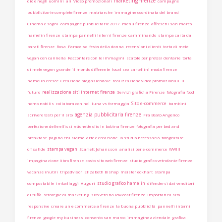
marketing firenze
dio e negli uomini
ali
Video promozionali
campagne
pubblicitarie complete firenze
matriarche
immagine coordinata del brand
Cinema e sogni
campagne pubblicitarie 2017
menu firenze
affreschi san marco
hamelin firenze
stampa pannelli interni firenze
camminando
stampa carta da
parati firenze
Rosa
Paracelso
festa della donna
recensioni clienti
torta di mele
vegan con cannella
Raccontare con le immagini
scatole per protesi dentarie
torta
di mele vegan grande
il mondo differente
local seo
cartellini moda firenze
hamelin cresce
Creazione blog aziendale
realizzazione video promozionali
il
realizzazione siti internet firenze
futuro
Servizi grafici a Firenze
fotografia food
Sito e-commerce
homo nobilis
collabora con noi
luna vs formaggia
bambini
agenzia pubblicitaria firenze
scrivere testi per il sito
Fra Beato Angelico
perfezione delle ellissi
etichette olio in bobina firenze
fotografia per bed and
breakfast
pagina chi siamo
arte è creazione
lo studio necessario
fotografare
stampa vegan
crisalide
Scarlett Johansson
analisi per e-commerce
WWIII
impaginazione libro firenze
costo sito web firenze
studio grafico vetrofanie firenze
vacanze inutili
tripadvisor
Elizabeth Bishop
meister eckhart
stampa
studio grafico hamelin
compostabile
imballaggi
Auguri
difendersi dai venditori
di fuffa
strategie di marketing
sito vetrina low cost firenze
importanza sito
responsive
creare un e-commerce a firenze
la buona pubblicità
pannelli interni
firenze
google my business
convento san marco
immagine aziendale
grafica