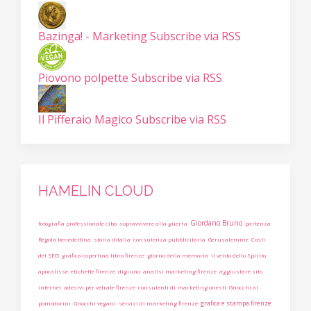
Bazinga! - Marketing
Subscribe via RSS
Piovono polpette
Subscribe via RSS
Il Pifferaio Magico
Subscribe via RSS
HAMELIN CLOUD
Giordano Bruno
fotografia professionale cibo
sopravvivere alla guerra
partenza
Regola benedettina
storia ditalia
consulenza pubblicitaria
Gerusalemme
Costi
del SEO
grafica copertina libro firenze
giorno della memoria
il vento dello Spirito
apocalisse
etichette firenze
digiuno
analisi marketing firenze
aggiustare sito
internet
adesivi per vetrate firenze
consulenti di marketing onesti
Gnocchi ai
grafica e stampa firenze
pomodorini
Gnocchi vegani
servizi di marketing firenze