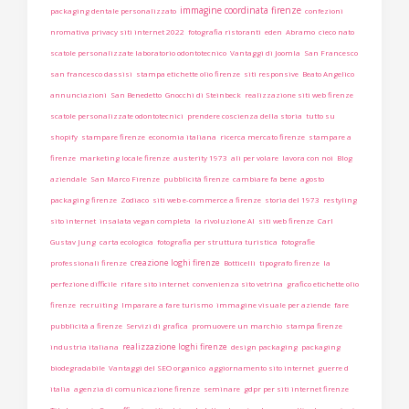
immagine coordinata firenze
packaging dentale personalizzato
confezioni
nromativa privacy siti internet 2022
fotografia ristoranti
eden
Abramo
cieco nato
scatole personalizzate laboratorio odontotecnico
Vantaggi di Joomla
San Francesco
san francesco dassisi
stampa etichette olio firenze
siti responsive
Beato Angelico
annunciazioni
San Benedetto
Gnocchi di Steinbeck
realizzazione siti web firenze
scatole personalizzate odontotecnici
prendere coscienza della storia
tutto su
shopify
stampare firenze
economia italiana
ricerca mercato firenze
stampare a
firenze
marketing locale firenze
austerity 1973
ali per volare
lavora con noi
Blog
aziendale
San Marco Firenze
pubblicità firenze
cambiare fa bene
agosto
packaging firenze
Zodiaco
siti web e-commerce a firenze
storia del 1973
restyling
sito internet
insalata vegan completa
la rivoluzione AI
siti web firenze
Carl
Gustav Jung
carta ecologica
fotografia per struttura turistica
fotografie
creazione loghi firenze
professionali firenze
Botticelli
tipografo firenze
la
perfezione difficile
rifare sito internet
convenienza sito vetrina
grafico etichette olio
firenze
recruiting
Imparare a fare turismo
immagine visuale per aziende
fare
pubblicità a firenze
Servizi di grafica
promuovere un marchio
stampa firenze
realizzazione loghi firenze
industria italiana
design packaging
packaging
biodegradabile
Vantaggi del SEO organico
aggiornamento sito internet
guerre d
italia
agenzia di comunicazione firenze
seminare
gdpr per siti internet firenze