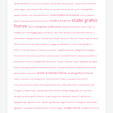
editoriale firenze
chiusura studio
Chesterton
buona luce
i buoni semi
torta di
mele vegan
allestimenti fiera firenze
vascelli dello spirito
servizio fotografico
studio pubblicitario firenze
professionale
siti internet firenze
Siti in Joomla
studio grafico
Grafico Firenze
adesivi prespaziati vetrine firenze
firenze
servizi fotografici professionali
Giovanni Calvino
recensioni su
tripadvisor
montaggio adesivi firenze
sanzioni privacy siti internet Firenze
e-
commerce shopify firenze
sito vetrina
buone vacanze
Fare un sito in Joomla
ferie
2018
comunicazione per impresa
viaggi mirabolanti
il tuo studio grafico a
firenze
vitalità
dolcezza nel comunicare
il popolo italiano
tipografica ecologica
Turismo in Toscana
osservare
realizzazioni siti web firenze
colore anno 2024
e-
commerce a firenze
Maguerite Yourcenar
orbite sistema solare
graphic designer
firenze
design grafico di qualità a firenze
stampa cartellini moda firenze
ninfe
analisi di mercato firenze
studio grafico a Firenze
italia libera
illusioni
indicizzazione siti responsive
Fare turismo
indicizzazione siti firenze
consulenze firenze
piani hosting convenienti
riposo per tutti
e-commerce con
shopify
scheda maps
partecipare fiera firenze
Giotto
fotografie con l anima
design carta da parati firenze
la terza guerra mondiale
analisi seo firenze
fotografia per agriturismi
Seneca
grafico per loghi firenze
immagine coordinata
seo geo firenze
gauguin
importanza delle donne
firenze vegan
vetrofanie firenze