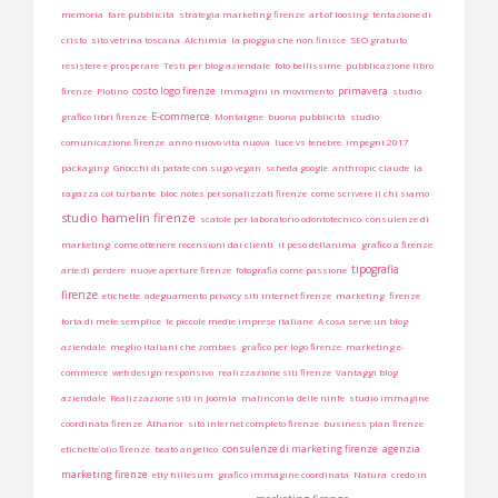
memoria
fare pubblicità
strategia marketing firenze
art of loosing
tentazione di
cristo
sito vetrina toscana
Alchimia
la pioggia che non finisce
SEO gratuito
resistere e prosperare
Testi per blog aziendale
foto bellissime
pubblicazione libro
costo logo firenze
primavera
firenze
Plotino
Immagini in movimento
studio
E-commerce
grafico libri firenze
Montaigne
buona pubblicità
studio
comunicazione firenze
anno nuovo vita nuova
luce vs tenebre
impegni 2017
packaging
Gnocchi di patate con sugo vegan
scheda google
anthropic claude
la
ragazza col turbante
bloc notes personalizzati firenze
come scrivere il chi siamo
studio hamelin firenze
scatole per laboratorio odontotecnico
consulenze di
marketing
come ottenere recensioni dai clienti
il peso dellanima
grafico a firenze
tipografia
arte di perdere
nuove aperture firenze
fotografia come passione
firenze
etichette
adeguamento privacy siti internet firenze
marketing
firenze
torta di mele semplice
le piccole medie imprese italiane
A cosa serve un blog
aziendale
meglio italiani che zombies
grafico per logo firenze
marketing e-
commerce
web design responsivo
realizzazione siti firenze
Vantaggi blog
aziendale
Realizzazione siti in Joomla
malinconia delle ninfe
studio immagine
coordinata firenze
Athanor
sito internet completo firenze
business plan firenze
consulenze di marketing firenze
agenzia
etichette olio firenze
beato angelico
marketing firenze
etty hillesum
grafico immagine coordinata
Natura
credo in