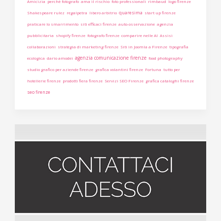
Amicizia
perchè fotografo
ama il rischio
foto professionali
rimbaud
logo firenze
quaresima
Shakespeare rulez
regalpetra
libero arbitrio
start up firenze
praticare lo smarrimento
siti efficaci firenze
auto-osservazione
agenzia
pubblicitaria
shopify firenze
fotografo firenze
comparire nelle AI
Assisi
collaborazioni
strategia di marketing firenze
Siti in Joomla a Firenze
tipografia
agenzia comunicazione firenze
ecologica
dario amodei
food photography
studio grafico per aziende firenze
grafica volantini firenze
Fortuna
tutto per
hotellerie firenze
prodotti fiera firenze
Servizi SEO Firenze
grafica cataloghi firenze
seo firenze