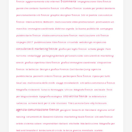
E-commerce
firenze
aggiornamento sito internet
impaginazione libro firenze
parole che contano
hamelin firenze
siti efficaci firenze
scatole per protesi dentarie
posizionamento siti firenze
graphic designer firenze
Siti in Joomla
consulenze
firenze
libero arbitrio
Botticelli
realizzazione video promozionali
promuovere un
marchio
immagine coordinata
dottrina segreta
la buona pubblicità
campagne
pubblicitarie firenze
studio comunicazione firenze
realizzazione siti firenze
impegni 2017
pubblicazione libro firenze
crisalide
web design responsivo
consulenze di marketing firenze
grafico per loghi firenze
scheda google
Fare
turismo
imballaggi
packaging dentale personalizzato
consulenti di marketing
onesti
grafica copertina libro firenze
grafico immagine coordinata
shop online
firenze
la bellezza
Design e grafica Firenze
Carl Gustav Jung
agenzia
pubblicitaria
pannelli interni firenze
partecipare fiera firenze
riposo per tutti
local seo
malinconia delle ninfe
viaggi mirabolanti
siti web e-commerce a firenze
fotografia ristoranti
luna vs formaggia
Ulisse
fotografo firenze
seo locale
Testi
sito vetrina firenze
per blog aziendale
tipografia ecologica
la letteratura è
salvezza
scrivere testi per il sito
illusioni
Tito Lucrezio Caro
etty hillesum
agenzia comunicazione firenze
gauguin
Gnocchi di Steinbeck
digiuno
art of
loosing
strumenti AI
Giovanni Calvino
marketing locale firenze
siti web firenze
orbite sistema solare
imprenditori italiani
etichette
foto bellissime
fotografia per
bed and breakfast
tentazione di cristo
la terza guerra mondiale
scatole