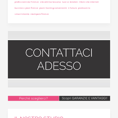
professionista Firenze
sito vetrina toscana
luce vs tenebre
rifare sito internet
business plan firenze
piani hosting convenienti
il futuro
praticare lo
smarrimento
stampare firenze