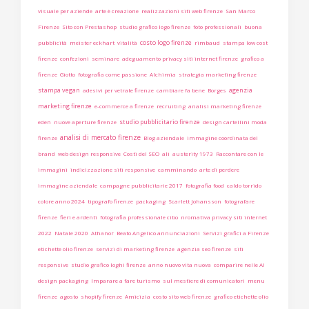
visuale per aziende
arte è creazione
realizzazioni siti web firenze
San Marco
Firenze
Sito con Prestashop
studio grafico logo firenze
foto professionali
buona
costo logo firenze
pubblicità
meister eckhart
vitalità
rimbaud
stampa low cost
firenze
confezioni
seminare
adeguamento privacy siti internet firenze
grafico a
firenze
Giotto
fotografia come passione
Alchimia
strategia marketing firenze
stampa vegan
agenzia
adesivi per vetrate firenze
cambiare fa bene
Borges
marketing firenze
e-commerce a firenze
recruiting
analisi marketing firenze
studio pubblicitario firenze
eden
nuove aperture firenze
design cartellini moda
analisi di mercato firenze
firenze
Blog aziendale
immagine coordinata del
brand
web design responsive
Costi del SEO
ali
austerity 1973
Raccontare con le
immagini
indicizzazione siti responsive
camminando
arte di perdere
immagine aziendale
campagne pubblicitarie 2017
fotografia food
caldo torrido
colore anno 2024
tipografo firenze
packaging
Scarlett Johansson
fotografare
firenze
fieri e ardenti
fotografia professionale cibo
nromativa privacy siti internet
2022
Natale 2020
Athanor
Beato Angelico annunciazioni
Servizi grafici a Firenze
etichette olio firenze
servizi di marketing firenze
agenzia seo firenze
siti
responsive
studio grafico loghi firenze
anno nuovo vita nuova
comparire nelle AI
design packaging
Imparare a fare turismo
sul mestiere di comunicatori
menu
firenze
agosto
shopify firenze
Amicizia
costo sito web firenze
grafico etichette olio