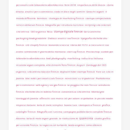
personalizzate laboratorio odontotecnico
ferie 2018
importanza delle donne
storia
ditalia
analisi per e-commerce
credo in dio e negli uomini
Gnocchi vegani
il
mondo differente
bambini
strategia di marketing firenze
stampa compostabile
servizi editoriali firenze
fotografia per struttura turistica
restyling sito internet
stampa digitale firenze
sito vetrina
SEO organico
Rosa
Gerusalemme
packaging biodegradabile
Zodiaco
analisi seo firenze
tipografia etichette olio
firenze
siti shopify firenze
leonardo sciascia
storia del 1973
a ciascuno il suo
aratro
celebrando il giorno della memoria
start up firenze
Prestashop
scatole per
laboratorio odontotecnico
food photography
marketing
industria italiana
insalata vegan completa
allestimenti fiera firenze
Auguri
Vantaggi del SEO
organico
sito vetrina low cost firenze
depliant hotel stampa firenze
Fare un sito in
Joomla
bloc notes personalizzati firenze
recensioni su tripadvisor
Piattaforma
per e-commerce
web agency seo geo firenze
la pioggia che non finisce
vetrofanie
firenze
etichette olio in bobina firenze
convenienza sito vetrina
Montaigne
Vantaggi di Joomla
affreschi san marco
ali per volare
aspettative
le piccole medie
imprese italiane
torta di mele semplice
buona luce
stampare a firenze
grafica
cataloghi firenze
fotografie con l anima
campagne pubblicitarie complete firenze
quaresima
Abramo
torta di mele vegan grande
la rivoluzione AI
studio grafico
per aziende firenze
la ragazza col turbante
beato angelico
come ottenere