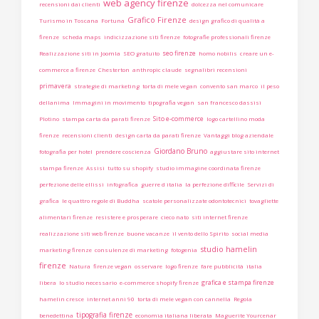
web agency firenze
recensioni dai clienti
dolcezza nel comunicare
Grafico Firenze
Turismo in Toscana
Fortuna
design grafico di qualità a
firenze
scheda maps
indicizzazione siti firenze
fotografie professionali firenze
seo firenze
Realizzazione siti in Joomla
SEO gratuito
homo nobilis
creare un e-
commerce a firenze
Chesterton
anthropic claude
segnalibri recensioni
primavera
strategie di marketing
torta di mele vegan
convento san marco
il peso
dellanima
Immagini in movimento
tipografia vegan
san francesco dassisi
Sito e-commerce
Plotino
stampa carta da parati firenze
logo cartellino moda
firenze
recensioni clienti
design carta da parati firenze
Vantaggi blog aziendale
Giordano Bruno
fotografia per hotel
prendere coscienza
aggiustare sito internet
stampa firenze
Assisi
tutto su shopify
studio immagine coordinata firenze
perfezione delle ellissi
infografica
guerre d italia
la perfezione difficile
Servizi di
grafica
le quattro regole di Buddha
scatole personalizzate odontotecnici
tovagliette
alimentari firenze
resistere e prosperare
cieco nato
siti internet firenze
realizzazione siti web firenze
buone vacanze
il vento dello Spirito
social media
studio hamelin
marketing firenze
consulenze di marketing
fotogenia
firenze
Natura
firenze vegan
osservare
logo firenze
fare pubblicità
italia
grafica e stampa firenze
libera
lo studio necessario
e-commerce shopify firenze
hamelin cresce
internet anni 90
torta di mele vegan con cannella
Regola
tipografia firenze
benedettina
economia italiana liberata
Maguerite Yourcenar