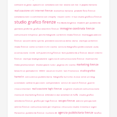
coltivare la gioia
apocalisse
collabora con noi
lavora con noi
il popolo italiano
realizzazione siti internet firenze
economia italiana
prodotti fiera firenze
collaborazioni
e-commerce con shopify
i buoni semi
il tuo studio grafico a firenze
studio grafico firenze
Fra Beato Angelico
modelli per pubblicità
immagine coordinata firenze
pantone preferito
grafica volantini firenze
comunicare limpresa
perchè fotografo
cartellini moda firenze
montaggio adesivi
firenze
vascelli dello spirito
prendere coscienza della storia
stampa cartellini
moda firenze
come scrivere il chi siamo
servizio fotografico professionale
auto-
osservazione
ninfe
self publishing firenze
fare pubblicità a firenze
decori interni
firenze
stampa biodegradabile
agenzia di comunicazione firenze
matriarche
marketing firenze
Video promozionali
Shakespeare rulez
pagina chi siamo
studio grafico
Gnocchi ai pomodorini
WWIII
vacanze inutili
San Francesco
hamelin
consulenza pubblicitaria
fotografia turismo
A cosa serve un blog
aziendale
cattive le passioni
comprendere
servizi AI search firenze
guerre
realizzazione loghi firenze
rinascimentali
scegliere studio di comunicazione
ricerca di marketing firenze
difendersi dai venditori di fuffa
studio grafico
seo geo firenze
vetrofanie firenze
grafico per logo firenze
adesivi prespaziati
vetrine firenze
comunicazione per impresa
chiusura studio
Cinema e sogni
agenzia pubblicitaria firenze
Paracelso
pubblicità firenze
numero 40
Grafico