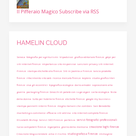
Il Pifferaio Magico
Subscribe via RSS
HAMELIN CLOUD
Seneca
fotografia per agriturismi
tripadvisor
grafica editoriale firenze
gdpr per
siti internet firenze
importanza sito responsive
sanzioni privacy siti internet
Firenze
stampa etichette olio firenze
Siti in Joomla a Firenze
lancio prodotto
firenze
rifacimento sito web
ricerca mercato firenze
keplero
studio grafico libri
firenze
viva gli eccentrici
tipografica ecologica
dario amodei
sopravvivere alla
guerra
packaging firenze
Gnocchi di patate con sugo vegan
carta ecologica
festa
della donna
tutto per hotellerie firenze
etichette firenze
google my business
stampa pannelli interni firenze
meglio italiani che zombies
San Benedetto
marketing e-commerce
efficacia siti vetrina
sito internet completo firenze
servizi fotografici professionali
Elizabeth Bishop
Servizi SEO Firenze
partenza
creazione loghi firenze
lucia campatelli firenze
regalpetra
giorno della memoria
studio grafico a Firenze
Creazione blog aziendale
ama il rischio
immagine