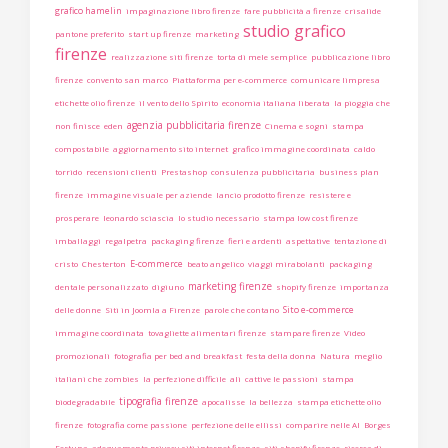
grafico hamelin
impaginazione libro firenze
fare pubblicità a firenze
crisalide
studio grafico
pantone preferito
start up firenze
marketing
firenze
realizzazione siti firenze
torta di mele semplice
pubblicazione libro
firenze
convento san marco
Piattaforma per e-commerce
comunicare limpresa
etichette olio firenze
il vento dello Spirito
economia italiana liberata
la pioggia che
agenzia pubblicitaria firenze
non finisce
eden
Cinema e sogni
stampa
compostabile
aggiornamento sito internet
grafico immagine coordinata
caldo
torrido
recensioni clienti
Prestashop
consulenza pubblicitaria
business plan
firenze
immagine visuale per aziende
lancio prodotto firenze
resistere e
prosperare
leonardo sciascia
lo studio necessario
stampa low cost firenze
imballaggi
regalpetra
packaging firenze
fieri e ardenti
aspettative
tentazione di
E-commerce
cristo
Chesterton
beato angelico
viaggi mirabolanti
packaging
marketing firenze
dentale personalizzato
digiuno
shopify firenze
importanza
Sito e-commerce
delle donne
Siti in Joomla a Firenze
parole che contano
immagine coordinata
tovagliette alimentari firenze
stampare firenze
Video
promozionali
fotografia per bed and breakfast
festa della donna
Natura
meglio
italiani che zombies
la perfezione difficile
ali
cattive le passioni
stampa
tipografia firenze
biodegradabile
apocalisse
la bellezza
stampa etichette olio
firenze
fotografia come passione
perfezione delle ellissi
comparire nelle AI
Borges
Fortuna
adeguamento privacy siti internet firenze
siti shopify firenze
ricerca di