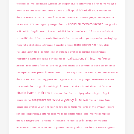
foto bellissime
seo locale
web design responsivo
e-commerce a firenze
Vantaggi di
studio pubblicitario firenze
Joomla
Natale 2020
chiusura studio
vetrofanie
firenze
realizzazioni siti web firenze
dario amodei
scheda google
Siti in Joomla
analisi di mercato firenze
storia del 1973
web agency seo geo firenze
infografica
self publishing firenze
colore anno 2024
indicizzazione siti firenze
confezioni
pannelli interni firenze
cartellini moda firenze
web design responsive
packaging
costo logo firenze
tipografia etichette olio firenze
hamelin cresce
industria
italiana
agenzia di comunicazione firenze
grafica copertina libro firenze
realizzazione siti internet firenze
recruiting
carta ecologica
scheda maps
analisi marketing firenze
la terza guerra mondiale
comunicazione per impresa
stampa carta da parati firenze
credo in dio e negli uomini
campagne pubblicitarie
firenze
Botticelli
Vantaggi del SEO organico
Rosa
restyling sito internet
adesivi
per vetrate firenze
grafica cataloghi firenze
meister eckhart
Giovanni Calvino
studio hamelin firenze
shop online firenze
tipografia ecologica
Regola
web agency firenze
seo geo firenze
benedettina
italia libera
San
Benedetto
grafica volantini firenze
fotografia turismo
torta di mele vegan
lavora
con noi
importanza sito responsive
il peso dellanima
sito internet completo
primavera
firenze
fotografare
Turismo in Toscana
Paracelso
immagine
aziendale
ninfe
Fare un sito in Joomla
studio grafico libri firenze
Beato Angelico