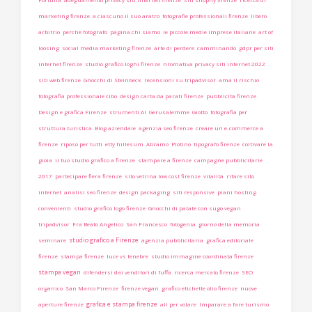
marketing firenze
a ciascuno il suo aratro
fotografie professionali firenze
libero
arbitrio
perchè fotografo
pagina chi siamo
le piccole medie imprese italiane
art of
loosing
social media marketing firenze
arte di perdere
camminando
gdpr per siti
internet firenze
studio grafico loghi firenze
nromativa privacy siti internet 2022
siti web firenze
Gnocchi di Steinbeck
recensioni su tripadvisor
ama il rischio
fotografia professionale cibo
design carta da parati firenze
pubblicità firenze
Design e grafica Firenze
strumenti AI
Gerusalemme
Giotto
fotografia per
struttura turistica
Blog aziendale
agenzia seo firenze
creare un e-commerce a
firenze
riposo per tutti
etty hillesum
Abramo
Plotino
tipografo firenze
coltivare la
gioia
il tuo studio grafico a firenze
stampare a firenze
campagne pubblicitarie
2017
partecipare fiera firenze
sito vetrina low cost firenze
vitalità
rifare sito
internet
analisi seo firenze
design packaging
siti responsive
piani hosting
convenienti
studio grafico logo firenze
Gnocchi di patate con sugo vegan
tripadvisor
Fra Beato Angelico
San Francesco
fotogenia
giorno della memoria
studio grafico a Firenze
seminare
agenzia pubblicitaria
grafica editoriale
firenze
stampa firenze
luce vs tenebre
studio immagine coordinata firenze
stampa vegan
difendersi dai venditori di fuffa
ricerca mercato firenze
SEO
organico
San Marco Firenze
firenze vegan
grafico etichette olio firenze
nuove
grafica e stampa firenze
aperture firenze
ali per volare
Imparare a fare turismo