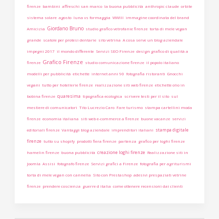
firenze
bambini
affreschi san marco
la buona pubblicità
anthropic claude
orbite
sistema solare
agosto
luna vs formaggia
WWIII
immagine coordinata del brand
Giordano Bruno
Amicizia
studio grafico vetrofanie firenze
torta di mele vegan
grande
scatole per protesi dentarie
sito vetrina
A cosa serve un blog aziendale
impegni 2017
il mondo differente
Servizi SEO Firenze
design grafico di qualità a
Grafico Firenze
firenze
studio comunicazione firenze
il popolo italiano
modelli per pubblicità
etichette
internet anni 90
fotografia ristoranti
Gnocchi
vegani
tutto per hotellerie firenze
realizzazione siti web firenze
etichette olio in
quaresima
bobina firenze
tipografica ecologica
scrivere testi per il sito
sul
mestiere di comunicatori
Tito Lucrezio Caro
Fare turismo
stampa cartellini moda
firenze
economia italiana
siti web e-commerce a firenze
buone vacanze
servizi
stampa digitale
editoriali firenze
Vantaggi blog aziendale
imprenditori italiani
firenze
tutto su shopify
prodotti fiera firenze
partenza
grafico per loghi firenze
creazione loghi firenze
hamelin firenze
buona pubblicità
Realizzazione siti in
Joomla
Assisi
fotografo firenze
Servizi grafici a Firenze
fotografia per agriturismi
torta di mele vegan con cannella
Sito con Prestashop
adesivi prespaziati vetrine
firenze
prendere coscienza
guerre d italia
come ottenere recensioni dai clienti