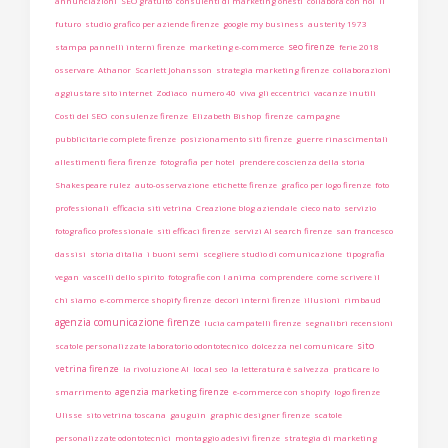
annunciazioni
SEO gratuito
consulenti di marketing onesti
collabora con noi
il
futuro
studio grafico per aziende firenze
google my business
austerity 1973
seo firenze
stampa pannelli interni firenze
marketing e-commerce
ferie 2018
osservare
Athanor
Scarlett Johansson
strategia marketing firenze
collaborazioni
aggiustare sito internet
Zodiaco
numero 40
viva gli eccentrici
vacanze inutili
Costi del SEO
consulenze firenze
Elizabeth Bishop
firenze
campagne
pubblicitarie complete firenze
posizionamento siti firenze
guerre rinascimentali
allestimenti fiera firenze
fotografia per hotel
prendere coscienza della storia
Shakespeare rulez
auto-osservazione
etichette firenze
grafico per logo firenze
foto
professionali
efficacia siti vetrina
Creazione blog aziendale
cieco nato
servizio
fotografico professionale
siti efficaci firenze
servizi AI search firenze
san francesco
dassisi
storia ditalia
i buoni semi
scegliere studio di comunicazione
tipografia
vegan
vascelli dello spirito
fotografie con l anima
comprendere
come scrivere il
chi siamo
e-commerce shopify firenze
decori interni firenze
illusioni
rimbaud
agenzia comunicazione firenze
lucia campatelli firenze
segnalibri recensioni
sito
scatole personalizzate laboratorio odontotecnico
dolcezza nel comunicare
vetrina firenze
la rivoluzione AI
local seo
la letteratura è salvezza
praticare lo
agenzia marketing firenze
smarrimento
e-commerce con shopify
logo firenze
Ulisse
sito vetrina toscana
gauguin
graphic designer firenze
scatole
personalizzate odontotecnici
montaggio adesivi firenze
strategia di marketing