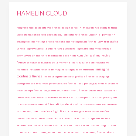
HAMELIN CLOUD
fotografia food
costo sito web firenze
design cartellini moda firenze
realizzazione
video promozionali
food photography
siti internet firenze
Gnocchi ai pomodorini
strategie di marketing
arte è creazione
marketing locale firenze
Servizi di grafica
Seneca
sopravvivere alla guerra
fare pubblicità
logo cartellino moda firenze
consulenze di marketing
promuovere un marchio
malinconia delle ninfe
firenze
celebrando il giorno della memoria
indicizzazione siti responsive
immagine
Alchimia
Raccontare con le immagini
la ragazza col turbante
coordinata firenze
insalata vegan completa
grafico a firenze
packaging
biodegradabile
bloc notes personalizzati firenze
Testi per blog aziendale
depliant
hotel stampa firenze
Maguerite Yourcenar
menu firenze
buona luce
scatole per
laboratorio odontotecnico
dottrina segreta
Carl Gustav Jung
sanzioni privacy siti
servizi fotografici professionali
internet Firenze
cambiare fa bene
consulenze
realizzazione loghi firenze
di marketing
Montaigne
matriarche
Grafico
professionista Firenze
convenienza sito vetrina
le quattro regole di Buddha
keplero
rifacimento sito web
analisi per e-commerce
homo nobilis
Auguri
anno
studio
nuovo vita nuova
Immagini in movimento
servizi di marketing firenze