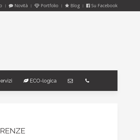
o
Novità
Portfolio
Blog
Su Facebook
ervizi
ECO-logica
­
­
IRENZE