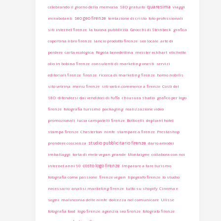
quaresima
celebrando il giorno della memoria
SEO gratuito
viaggi
seo geo firenze
mirabolanti
tentazione di cristo
foto professionali
siti internet firenze
la buona pubblicità
Gnocchi di Steinbeck
grafica
copertina libro firenze
lancio prodotto firenze
seo locale
arte di
perdere
carta ecologica
Regola benedettina
meister eckhart
etichette
olio in bobina firenze
consulenti di marketing onesti
servizi
editoriali firenze
firenze
ricerca di marketing firenze
homo nobilis
sito vetrina
menu firenze
siti web e-commerce a firenze
Costi del
SEO
difendersi dai venditori di fuffa
chiusura studio
grafico per logo
firenze
fotografia turismo
packaging
realizzazione video
promozionali
lucia campatelli firenze
Botticelli
depliant hotel
stampa firenze
Chesterton
ninfe
stampare a firenze
Prestashop
studio pubblicitario firenze
prendere coscienza
dario amodei
imballaggi
torta di mele vegan grande
Montaigne
collabora con noi
costo logo firenze
internet anni 90
Imparare a fare turismo
fotografia come passione
firenze vegan
tipografo firenze
lo studio
necessario
analisi marketing firenze
tutto su shopify
Cinema e
sogni
malinconia delle ninfe
dolcezza nel comunicare
Ulisse
fotografia food
logo firenze
agenzia seo firenze
fotografo firenze