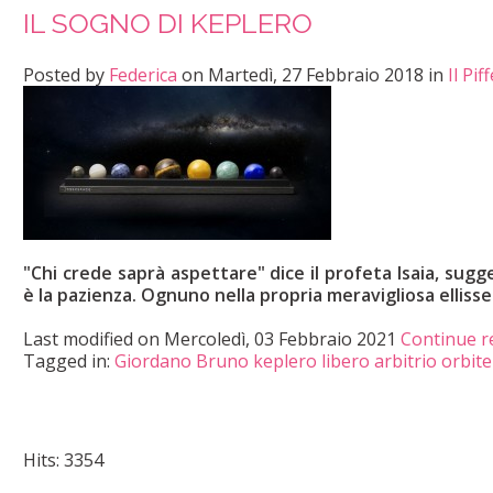
IL SOGNO DI KEPLERO
Posted
by
Federica
on
Martedì, 27 Febbraio 2018
in
Il Pi
"Chi crede saprà aspettare" dice il profeta Isaia, sug
è la pazienza. Ognuno nella propria meravigliosa ellisse
Last modified on
Mercoledì, 03 Febbraio 2021
Continue r
Tagged in:
Giordano Bruno
keplero
libero arbitrio
orbite
Hits: 3354