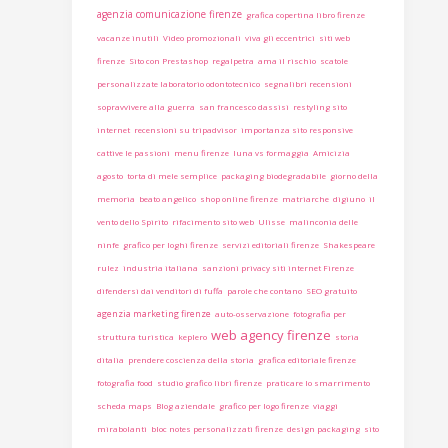
agenzia comunicazione firenze
grafica copertina libro firenze
vacanze inutili
Video promozionali
viva gli eccentrici
siti web
firenze
Sito con Prestashop
regalpetra
ama il rischio
scatole
personalizzate laboratorio odontotecnico
segnalibri recensioni
sopravvivere alla guerra
san francesco dassisi
restyling sito
internet
recensioni su tripadvisor
importanza sito responsive
cattive le passioni
menu firenze
luna vs formaggia
Amicizia
agosto
torta di mele semplice
packaging biodegradabile
giorno della
memoria
beato angelico
shop online firenze
matriarche
digiuno
il
vento dello Spirito
rifacimento sito web
Ulisse
malinconia delle
ninfe
grafico per loghi firenze
servizi editoriali firenze
Shakespeare
rulez
industria italiana
sanzioni privacy siti internet Firenze
difendersi dai venditori di fuffa
parole che contano
SEO gratuito
agenzia marketing firenze
auto-osservazione
fotografia per
web agency firenze
struttura turistica
keplero
storia
ditalia
prendere coscienza della storia
grafica editoriale firenze
fotografia food
studio grafico libri firenze
praticare lo smarrimento
scheda maps
Blog aziendale
grafico per logo firenze
viaggi
mirabolanti
bloc notes personalizzati firenze
design packaging
sito