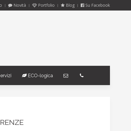
o
Novità
Portfolio
Blog
Su Facebook
ervizi
ECO-logica
­
­
IRENZE