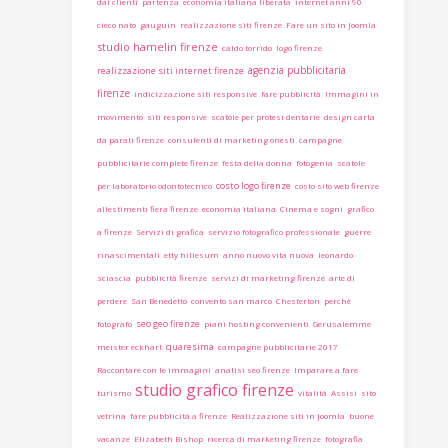
dai clienti
partenza
economia italiana liberata
internet anni 90
cieco nato
gauguin
realizzazione siti firenze
Fare un sito in Joomla
studio hamelin firenze
caldo torrido
logo firenze
agenzia pubblicitaria
realizzazione siti internet firenze
firenze
indicizzazione siti responsive
fare pubblicità
Immagini in
movimento
siti responsive
scatole per protesi dentarie
design carta
da parati firenze
consulenti di marketing onesti
campagne
pubblicitarie complete firenze
festa della donna
fotogenia
scatole
costo logo firenze
per laboratorio odontotecnico
costo sito web firenze
allestimenti fiera firenze
economia italiana
Cinema e sogni
grafico
a firenze
Servizi di grafica
servizio fotografico professionale
guerre
rinascimentali
etty hillesum
anno nuovo vita nuova
leonardo
sciascia
pubblicità firenze
servizi di marketing firenze
arte di
perdere
San Benedetto
convento san marco
Chesterton
perchè
seo geo firenze
fotografo
piani hosting convenienti
Gerusalemme
quaresima
meister eckhart
campagne pubblicitarie 2017
Raccontare con le immagini
analisi seo firenze
Imparare a fare
studio grafico firenze
turismo
vitalità
Assisi
sito
vetrina
fare pubblicità a firenze
Realizzazione siti in Joomla
buone
vacanze
Elizabeth Bishop
ricerca di marketing firenze
fotografia