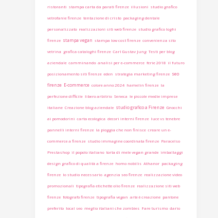
ristoranti
stampa carta da parati firenze
illusioni
studio grafico
vetrofanie firenze
tentazione di cristo
packaging dentale
personalizzato
realizzazioni siti web firenze
studio grafico loghi
stampa vegan
firenze
stampa low cost firenze
convenienza sito
vetrina
grafica cataloghi firenze
Carl Gustav Jung
Testi per blog
aziendale
camminando
analisi per e-commerce
ferie 2018
il futuro
seo
posizionamento siti firenze
eden
strategia marketing firenze
firenze
E-commerce
colore anno 2024
hamelin firenze
la
perfezione difficile
libero arbitrio
Seneca
le piccole medie imprese
studio grafico a Firenze
italiane
Creazione blog aziendale
Gnocchi
ai pomodorini
carta ecologica
decori interni firenze
luce vs tenebre
pannelli interni firenze
la pioggia che non finisce
creare un e-
commerce a firenze
studio immagine coordinata firenze
Paracelso
Prestashop
il popolo italiano
torta di mele vegan grande
imballaggi
design grafico di qualità a firenze
homo nobilis
Athanor
packaging
firenze
lo studio necessario
agenzia seo firenze
realizzazione video
promozionali
tipografia etichette olio firenze
realizzazione siti web
firenze
fotografo firenze
tipografia vegan
arte è creazione
pantone
preferito
local seo
meglio italiani che zombies
Fare turismo
dario