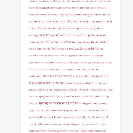
amodei
agenzia pubblicitaria
stampa firenze
imprenditori italiani
stampa compostabile
stampare a firenze
immagine aziendale
shopify firenze
bambini
Fra Beato Angelico
scrivere testi per il sito
seminare
sito vetrina toscana
efficacia siti vetrina
stampa pannelli
interni firenze
web design responsive
apocalisse
fotografare
Vantaggi del SEO organico
orbite sistema solare
promuovere un
marchio
San Marco Firenze
WWIII
immagine coordinata
credo in
realizzazione loghi firenze
dio e negli uomini
fieri e ardenti
importanza delle donne
firenze vegan
scatole personalizzate
odontotecnici
e-commerce shopify firenze
Montaigne
la ragazza col
turbante
etichette firenze
immagine coordinata del brand
stampa digitale firenze
confezioni
etichette olio in bobina firenze
studio pubblicitario firenze
e-commerce con shopify
immagine
visuale per aziende
tovagliette alimentari firenze
indicizzazione siti
firenze
tipografica ecologica
Botticelli
Rosa
Giotto
self publishing
immagine coordinata firenze
firenze
strategie di marketing
aggiornamento sito internet
Regola benedettina
seo locale
vascelli
dello spirito
Auguri
le quattro regole di Buddha
San Francesco
il
mondo differente
chiusura studio
Borges
riposo per tutti
il tuo
studio grafico a firenze
comparire nelle AI
Maguerite Yourcenar