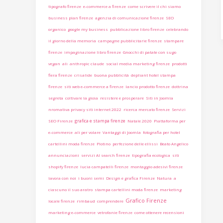
tipografo firenze
e-commerce a firenze
come scrivere il chi siamo
business plan firenze
agenzia di comunicazione firenze
SEO
organico
google my business
pubblicazione libro firenze
celebrando
il giorno della memoria
campagne pubblicitarie firenze
stampare
firenze
impaginazione libro firenze
Gnocchi di patate con sugo
vegan
ali
anthropic claude
social media marketing firenze
prodotti
fiera firenze
crisalide
buona pubblicità
depliant hotel stampa
firenze
siti web e-commerce a firenze
lancio prodotto firenze
dottrina
segreta
coltivare la gioia
resistere e prosperare
Siti in Joomla
nromativa privacy siti internet 2022
ricerca mercato firenze
Servizi
grafica e stampa firenze
SEO Firenze
Natale 2020
Piattaforma per
e-commerce
ali per volare
Vantaggi di Joomla
fotografia per hotel
cartellini moda firenze
Plotino
perfezione delle ellissi
Beato Angelico
annunciazioni
servizi AI search firenze
tipografia ecologica
siti
shopify firenze
lucia campatelli firenze
montaggio adesivi firenze
lavora con noi
i buoni semi
Design e grafica Firenze
Natura
a
ciascuno il suo aratro
stampa cartellini moda firenze
marketing
Grafico Firenze
locale firenze
rimbaud
comprendere
marketing e-commerce
vetrofanie firenze
come ottenere recensioni