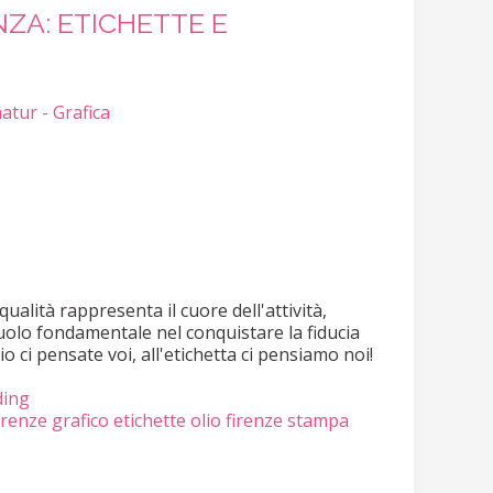
NZA: ETICHETTE E
atur - Grafica
alità rappresenta il cuore dell'attività,
olo fondamentale nel conquistare la fiducia
lio ci pensate voi, all'etichetta ci pensiamo noi!
ding
firenze
grafico etichette olio firenze
stampa