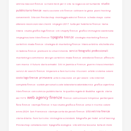
studio
vetrina low cost firenze
scrivere testi per il sito
la ragazza col turbante
pubblicitario firenze
realizzazione siti firenze
coltivare la gioia
piani hosting
convenienti
Sito con Prestashop
montaggio adesivi firenze
scheda maps
come
ottenere recensioni dai clienti
impegni 2017
tutto per hotellerie firenze
italia
libera
studio grafico logo firenze
siti shopify firenze
grafico immagine coordinata
tipografia firenze
impaginazione libro firenze
strategia marketing firenze
cartellini moda firenze
strategia di marketing firenze
libero arbitrio
etichette olio
servizi fotografici professionali
in bobina firenze
praticare lo smarrimento
marketing e-commerce
design cartellini moda firenze
vetrofanie firenze
affreschi
san marco
il futuro
dario amodei
Siti in Joomla a Firenze
guerre rinascimentali
servizi AI search firenze
Imparare a fare turismo
illusioni
orbite sistema solare
costo logo firenze
primavera
arte è creazione
ali per volare
sito internet
completo firenze
scatole personalizzate laboratorio odontotecnico
grafica copertina
libro firenze
consulenza pubblicitaria
le quattro regole di Buddha
agosto
storia
web agency firenze
del 1973
firenze
comunicare limpresa
partecipare
fiera firenze
stampa firenze
il tuo studio grafico a firenze
ama il rischio
colore
sito vetrina firenze
anno 2024
San Francesco
stampa carta da parati firenze
storia ditalia
Fare turismo
immagine aziendale
fotografia per hotel
art of loosing
Prestashop
collaborazioni
tipografia ecologica
sito vetrina toscana
torta di mele