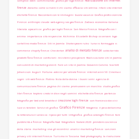
realizzazione siti internet
semplice
eden
camminando
grafico per logo firenze
firenze
Abramo
come scrivere il chi siamo
efficacia siti vetrina
rifare sito internet
etichette firenze
Raccontare con le immagini
buone vacanze
Grafico professionista
Firenze
anthropic claude
web agency seo geo firenze
Zodiaco
economia italiana
liberata
apocalisse
grafico per loghi firenze
San Marco Firenze
fotografie con l
anima
importanza sito responsive
Alchimia
Elizabeth Bishop
osservare
logo
cartellino moda firenze
Siti in Joomla
Shakespeare rulez
luna vs formaggia
e-
analisi di mercato firenze
commerce shopify firenze
Chesterton
caldo torrido
prodotti fiera firenze
confezioni
resistere e prosperare
Realizzazione siti in Joomla
consulenti di marketing onesti
Fare un sito in Joomla
Giovanni Calvino
Scarlett
Johansson
Auguri
Fortuna
adesivi per vetrate firenze
internet anni 90
Cinema e
sogni
siti web firenze
Plotino
festa della donna
i buoni semi
agenzia di
comunicazione firenze
pagina chi siamo
promuovere un marchio
studio grafico
libri firenze
keplero
credo in dio e negli uomini
etichette olio firenze
partenza
creazione loghi firenze
fotografia per bed and breakfast
san francesco dassisi
Grafico Firenze
luce vs tenebre
Servizi di grafica
fotogenia
il peso dellanima
la letteratura è salvezza
riposo per tutti
infografica
grafica cataloghi firenze
fare
pubblicità a firenze
fotografia food
fotografare
Natale 2020
prendere coscienza
della storia
marketing
viva gli eccentrici
analisi marketing firenze
sanzioni
privacy siti internet Firenze
Turismo in Toscana
food photography
la rivoluzione