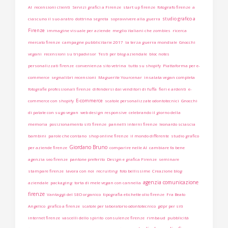
AI
recensioni clienti
Servizi grafici a Firenze
start up firenze
fotografo firenze
a
studio grafico a
ciascuno il suo aratro
dottrina segreta
sopravvivere alla guerra
Firenze
immagine visuale per aziende
meglio italiani che zombies
ricerca
mercato firenze
campagne pubblicitarie 2017
la terza guerra mondiale
Gnocchi
vegani
recensioni su tripadvisor
Testi per blog aziendale
bloc notes
personalizzati firenze
convenienza sito vetrina
tutto su shopify
Piattaforma per e-
commerce
segnalibri recensioni
Maguerite Yourcenar
insalata vegan completa
fotografie professionali firenze
difendersi dai venditori di fuffa
fieri e ardenti
e-
E-commerce
commerce con shopify
scatole personalizzate odontotecnici
Gnocchi
di patate con sugo vegan
web design responsive
celebrando il giorno della
memoria
posizionamento siti firenze
pannelli interni firenze
leonardo sciascia
bambini
parole che contano
shop online firenze
il mondo differente
studio grafico
Giordano Bruno
per aziende firenze
comparire nelle AI
cambiare fa bene
agenzia seo firenze
pantone preferito
Design e grafica Firenze
seminare
stampare firenze
lavora con noi
recruiting
foto bellissime
Creazione blog
agenzia comunicazione
aziendale
packaging
torta di mele vegan con cannella
firenze
Vantaggi del SEO organico
tipografia etichette olio firenze
Fra Beato
Angelico
grafico a firenze
scatole per laboratorio odontotecnico
gdpr per siti
internet firenze
vascelli dello spirito
consulenze firenze
rimbaud
pubblicità