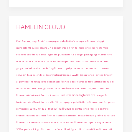
HAMELIN CLOUD
Carl Gustav Jung
Assisi
campagne pubblicitarie complete firenze
viaggi
mirabolanti
Giotto
creare un e-commerce a firenze
meister eckhart
stampa
etichette olio firenze
Rosa
agenzia pubblicitaria
design packaging
matriarche
buona pubblicità
indicizzazione siti responsive
Servizi SEO Firenze
scheda
google
social media marketing firenze
regalpetra
convento san marco
A cosa
serve un blog aziendale
decori interni firenze
WWIII
tentazione di cristo
Gnocchi
ai pomodorini
tovagliette alimentari firenze
adesivi prespaziati vetrine firenze
il
vento dello Spirito
design carta da parati firenze
studio immagine coordinata
realizzazione loghi firenze
firenze
siti internet firenze
local seo
fotografia
turismo
siti efficaci firenze
vitalità
campagne pubblicitarie firenze
analisi per e-
consulenze di marketing firenze
commerce
la perfezione difficile
tipografo
firenze
graphic designer firenze
stampa cartellini moda firenze
grafica editoriale
firenze
rifacimento sito web
indicizzazione siti firenze
stampa biodegradabile
SEO organico
fotografia come passione
Montaigne
allestimenti fiera firenze
sito