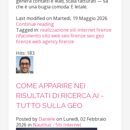
genera contatti e lead, scala fatturati — sa
che è una bugia comoda. E letale.
Last modified on
Martedì, 19 Maggio 2026
Continue reading
Tagged in:
realizzazione siti internet firenze
rifacimento sito web
seo firenze
seo geo
firenze
web agency firenze
Hits: 183
COME APPARIRE NEI
RISULTATI DI RICERCA AI -
TUTTO SULLA GEO
Posted
by
Daniele
on
Lunedì, 02 Febbraio
2026
in
Nautilus - Siti Internet