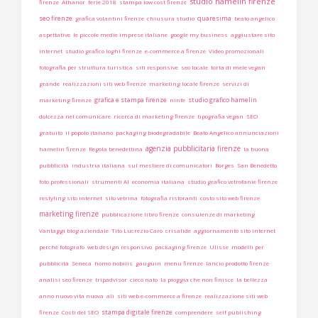
studio hamelin firenze
firenze
Athanor
ferie 2018
stampa low cost firenze
seo firenze
quaresima
grafica volantini firenze
chiusura studio
beato angelico
aspettative
le piccole medie imprese italiane
google my business
aggiustare sito
internet
studio grafico loghi firenze
e-commerce a firenze
Video promozionali
fotografia per struttura turistica
siti responsive
seo locale
torta di mele vegan
grande
realizzazioni siti web firenze
marketing locale firenze
servizi di
grafica e stampa firenze
studio grafico hamelin
marketing firenze
ninfe
dolcezza nel comunicare
ricerca di marketing firenze
tipografia vegan
SEO
gratuito
il popolo italiano
packaging biodegradabile
Beato Angelico annunciazioni
agenzia pubblicitaria firenze
hamelin firenze
Regola benedettina
la buona
pubblicità
industria italiana
sul mestiere di comunicatori
Borges
San Benedetto
foto professionali
strumenti AI
economia italiana
studio grafico vetrofanie firenze
restyling sito internet
sito vetrina
fotografia ristoranti
costo sito web firenze
marketing firenze
pubblicazione libro firenze
consulenze di marketing
Vantaggi blog aziendale
Tito Lucrezio Caro
crisalide
aggiornamento sito internet
perchè fotografo
web design responsivo
packaging firenze
Ulisse
modelli per
pubblicità
Seneca
homo nobilis
gauguin
menu firenze
lancio prodotto firenze
analisi seo firenze
tripadvisor
cieco nato
la pioggia che non finisce
la bellezza
anno nuovo vita nuova
ali
siti web e-commerce a firenze
realizzazione siti web
stampa digitale firenze
firenze
Costi del SEO
comprendere
self publishing