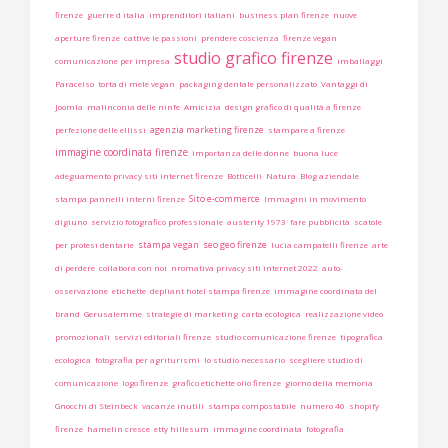
firenze
guerre d italia
imprenditori italiani
business plan firenze
nuove
aperture firenze
cattive le passioni
prendere coscienza
firenze vegan
studio grafico firenze
comunicazione per impresa
imballaggi
Paracelso
torta di mele vegan
packaging dentale personalizzato
Vantaggi di
Joomla
malinconia delle ninfe
Amicizia
design grafico di qualità a firenze
agenzia marketing firenze
perfezione delle ellissi
stampare a firenze
immagine coordinata firenze
importanza delle donne
buona luce
adeguamento privacy siti internet firenze
Botticelli
Natura
Blog aziendale
Sito e-commerce
stampa pannelli interni firenze
Immagini in movimento
digiuno
servizio fotografico professionale
austerity 1973
fare pubblicità
scatole
stampa vegan
seo geo firenze
per protesi dentarie
lucia campatelli firenze
arte
di perdere
collabora con noi
nromativa privacy siti internet 2022
auto-
osservazione
etichette
depliant hotel stampa firenze
immagine coordinata del
brand
Gerusalemme
strategie di marketing
carta ecologica
realizzazione video
promozionali
servizi editoriali firenze
studio comunicazione firenze
tipografica
ecologica
fotografia per agriturismi
lo studio necessario
scegliere studio di
comunicazione
logo firenze
grafico etichette olio firenze
giorno della memoria
Gnocchi di Steinbeck
vacanze inutili
stampa compostabile
numero 40
shopify
firenze
hamelin cresce
etty hillesum
immagine coordinata
fotografia