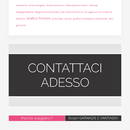
memoria
carta ecologica
buone vacanze
Video promozionali
stampa
biodegradabile
adeguamento privacy siti internet firenze
la ragazza col turbante
Grafico Firenze
Abramo
anthropic claude
grafico immagine coordinata
SEO
gratuito