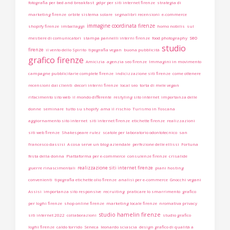
fotografia per bed and breakfast
gdpr per siti internet firenze
strategia di
marketing firenze
orbite sistema solare
segnalibri recensioni
e-commerce
immagine coordinata firenze
shopify firenze
imballaggi
homo nobilis
sul
seo
mestiere di comunicatori
stampa pannelli interni firenze
food photography
studio
firenze
il vento dello Spirito
tipografia vegan
buona pubblicità
grafico firenze
Amicizia
agenzia seo firenze
Immagini in movimento
campagne pubblicitarie complete firenze
indicizzazione siti firenze
come ottenere
recensioni dai clienti
decori interni firenze
local seo
torta di mele vegan
rifacimento sito web
il mondo differente
restyling sito internet
importanza delle
donne
seminare
tutto su shopify
ama il rischio
Turismo in Toscana
aggiornamento sito internet
siti internet firenze
etichette firenze
realizzazioni
siti web firenze
Shakespeare rulez
scatole per laboratorio odontotecnico
san
francesco dassisi
A cosa serve un blog aziendale
perfezione delle ellissi
Fortuna
festa della donna
Piattaforma per e-commerce
consulenze firenze
crisalide
realizzazione siti internet firenze
guerre rinascimentali
piani hosting
convenienti
tipografia etichette olio firenze
analisi per e-commerce
Gnocchi vegani
Assisi
importanza sito responsive
recruiting
praticare lo smarrimento
grafico
per loghi firenze
shop online firenze
marketing locale firenze
nromativa privacy
studio hamelin firenze
siti internet 2022
collaborazioni
studio grafico
loghi firenze
caldo torrido
Seneca
leonardo sciascia
design grafico di qualità a