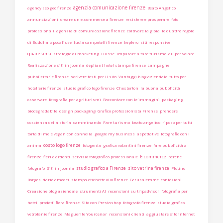
agenzia comunicazione firenze
agency seo geo firenze
Beato Angelico
annunciazioni
creare un e-commerce a firenze
resistere e prosperare
foto
professionali
agenzia di comunicazione firenze
coltivare la gioia
le quattro regole
di Buddha
apocalisse
lucia campatelli firenze
keplero
siti responsive
quaresima
strategie di marketing
Ulisse
Imparare a fare turismo
ali per volare
Realizzazione siti in Joomla
depliant hotel stampa firenze
campagne
pubblicitarie firenze
scrivere testi per il sito
Vantaggi blog aziendale
tutto per
hotellerie firenze
studio grafico logo firenze
Chesterton
la buona pubblicità
osservare
fotografia per agriturismi
Raccontare con le immagini
packaging
biodegradabile
design packaging
Grafico professionista Firenze
prendere
coscienza della storia
camminando
Fare turismo
beato angelico
riposo per tutti
torta di mele vegan con cannella
google my business
aspettative
fotografie con l
costo logo firenze
anima
fotogenia
grafica volantini firenze
fare pubblicità a
E-commerce
firenze
fieri e ardenti
servizio fotografico professionale
perchè
studio grafico a Firenze
sito vetrina firenze
fotografo
Siti in Joomla
Plotino
Borges
dario amodei
stampa etichette olio firenze
Gerusalemme
confezioni
Creazione blog aziendale
strumenti AI
recensioni su tripadvisor
fotografia per
hotel
prodotti fiera firenze
Sito con Prestashop
fotografo firenze
studio grafico
vetrofanie firenze
Maguerite Yourcenar
recensioni clienti
aggiustare sito internet