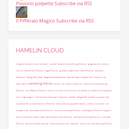
Piovono polpette
Subscribe via RSS
Il Pifferaio Magico
Subscribe via RSS
HAMELIN CLOUD
meglio italiani che zombies
social media marketing firenze
pagina chi siamo
servizi editoriali firenze
logo firenze
grafica copertina libro firenze
Natura
Athanor
fotografia food
Regola benedettina
web design responsivo
Gnocchi di
marketing firenze
Steinbeck
servizi AI search firenze
ricerca di marketing
firenze
siti efficaci firenze
realizzazione siti firenze
la bellezza
Gnocchi di patate
con sugo vegan
comunicazione per impresa
Giotto
fotografia professionale cibo
numero 40
e-commerce a firenze
consulenza pubblicitaria
indicizzazione siti
responsive
etichette olio firenze
ricerca mercato firenze
stampare firenze
Auguri
San Francesco
bloc notes personalizzati firenze
self publishing firenze
siti web
firenze
vascelli dello spirito
internet anni 90
vitalità
servizi di marketing firenze