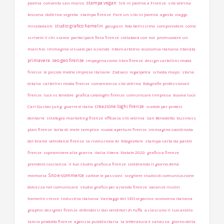
stampa vegan
Joomla
convento san marco
Siti in Joomla a Firenze
sito vetrina
toscana
dottrina segreta
stampa firenze
Fare un sito in Joomla
agosto
viaggi
studio grafico hamelin
mirabolanti
gauguin
foto bellissime
comprendere
come
scrivere il chi siamo
partecipare fiera firenze
collabora con noi
promuovere un
marchio
immagine visuale per aziende
libero arbitrio
economia italiana liberata
primavera
seo geo firenze
impaginazione libro firenze
design cartellini moda
firenze
le piccole medie imprese italiane
Zodiaco
regalpetra
scheda maps
storia
ditalia
cartellini moda firenze
convenienza sito vetrina
fotografie professionali
firenze
luce vs tenebre
grafica cataloghi firenze
comunicare limpresa
buona luce
creazione loghi firenze
Carl Gustav Jung
guerre d italia
scatole per protesi
dentarie
strategia marketing firenze
efficacia siti vetrina
San Benedetto
business
plan firenze
torta di mele semplice
nuove aperture firenze
immagine coordinata
del brand
vetrofanie firenze
la rivoluzione AI
fotografare
stampa carta da parati
firenze
sopravvivere alla guerra
italia libera
Natale 2020
grafico a firenze
prendere coscienza
il tuo studio grafico a firenze
celebrando il giorno della
Sito e-commerce
memoria
cattive le passioni
scegliere studio di comunicazione
dolcezza nel comunicare
studio grafico per aziende firenze
vacanze inutili
hamelin cresce
industria italiana
Vantaggi del SEO organico
economia italiana
graphic designer firenze
difendersi dai venditori di fuffa
a ciascuno il suo aratro
lancio prodotto firenze
agenzia pubblicitaria
la letteratura è salvezza
giorno della