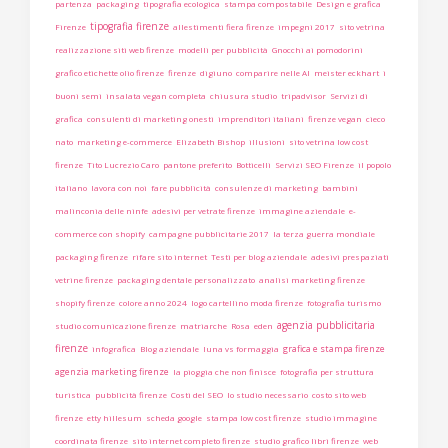
partenza
packaging
tipografia ecologica
stampa compostabile
Design e grafica
tipografia firenze
Firenze
allestimenti fiera firenze
impegni 2017
sito vetrina
realizzazione siti web firenze
modelli per pubblicità
Gnocchi ai pomodorini
grafico etichette olio firenze
firenze
digiuno
comparire nelle AI
meister eckhart
i
buoni semi
insalata vegan completa
chiusura studio
tripadvisor
Servizi di
grafica
consulenti di marketing onesti
imprenditori italiani
firenze vegan
cieco
nato
marketing e-commerce
Elizabeth Bishop
illusioni
sito vetrina low cost
firenze
Tito Lucrezio Caro
pantone preferito
Botticelli
Servizi SEO Firenze
il popolo
italiano
lavora con noi
fare pubblicità
consulenze di marketing
bambini
malinconia delle ninfe
adesivi per vetrate firenze
immagine aziendale
e-
commerce con shopify
campagne pubblicitarie 2017
la terza guerra mondiale
packaging firenze
rifare sito internet
Testi per blog aziendale
adesivi prespaziati
vetrine firenze
packaging dentale personalizzato
analisi marketing firenze
shopify firenze
colore anno 2024
logo cartellino moda firenze
fotografia turismo
agenzia pubblicitaria
studio comunicazione firenze
matriarche
Rosa
eden
firenze
grafica e stampa firenze
infografica
Blog aziendale
luna vs formaggia
agenzia marketing firenze
la pioggia che non finisce
fotografia per struttura
turistica
pubblicità firenze
Costi del SEO
lo studio necessario
costo sito web
firenze
etty hillesum
scheda google
stampa low cost firenze
studio immagine
coordinata firenze
sito internet completo firenze
studio grafico libri firenze
web