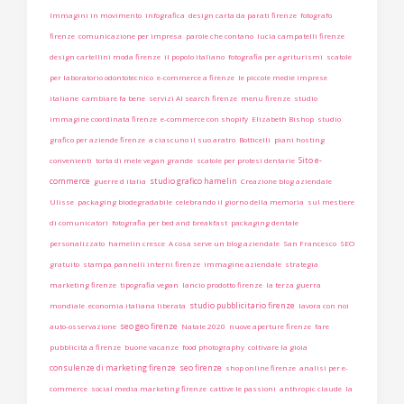
Immagini in movimento
infografica
design carta da parati firenze
fotografo
firenze
comunicazione per impresa
parole che contano
lucia campatelli firenze
design cartellini moda firenze
il popolo italiano
fotografia per agriturismi
scatole
per laboratorio odontotecnico
e-commerce a firenze
le piccole medie imprese
italiane
cambiare fa bene
servizi AI search firenze
menu firenze
studio
immagine coordinata firenze
e-commerce con shopify
Elizabeth Bishop
studio
grafico per aziende firenze
a ciascuno il suo aratro
Botticelli
piani hosting
Sito e-
convenienti
torta di mele vegan grande
scatole per protesi dentarie
commerce
studio grafico hamelin
guerre d italia
Creazione blog aziendale
Ulisse
packaging biodegradabile
celebrando il giorno della memoria
sul mestiere
di comunicatori
fotografia per bed and breakfast
packaging dentale
personalizzato
hamelin cresce
A cosa serve un blog aziendale
San Francesco
SEO
gratuito
stampa pannelli interni firenze
immagine aziendale
strategia
marketing firenze
tipografia vegan
lancio prodotto firenze
la terza guerra
studio pubblicitario firenze
mondiale
economia italiana liberata
lavora con noi
seo geo firenze
auto-osservazione
Natale 2020
nuove aperture firenze
fare
pubblicità a firenze
buone vacanze
food photography
coltivare la gioia
consulenze di marketing firenze
seo firenze
shop online firenze
analisi per e-
commerce
social media marketing firenze
cattive le passioni
anthropic claude
la