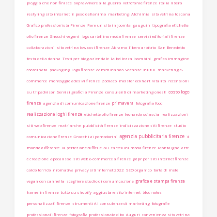
pioggia che non finisce
sopravvivere alla guerra
vetrofanie firenze
italia libera
restyling sito internet
il peso dellanima
marketing
Alchimia
sito vetrina toscana
Grafico professionista Firenze
Fare un sito in Joomla
gauguin
tipografia etichette
olio firenze
Gnocchi vegani
logo cartellino moda firenze
servizi editoriali firenze
collaborazioni
sito vetrina low cost firenze
Abramo
libero arbitrio
San Benedetto
festa della donna
Testi per blog aziendale
la bellezza
bambini
grafico immagine
coordinata
packaging
logo firenze
camminando
vacanze inutili
marketing e-
commerce
montaggio adesivi firenze
Zodiaco
meister eckhart
vitalità
recensioni
costo logo
su tripadvisor
Servizi grafici a Firenze
consulenti di marketing onesti
firenze
primavera
agenzia di comunicazione firenze
fotografia food
realizzazione loghi firenze
etichette olio firenze
leonardo sciascia
realizzazioni
siti web firenze
matriarche
pubblicità firenze
indicizzazione siti firenze
studio
agenzia pubblicitaria firenze
comunicazione firenze
Gnocchi ai pomodorini
il
mondo differente
la perfezione difficile
ali
cartellini moda firenze
Montaigne
arte
è creazione
apocalisse
siti web e-commerce a firenze
gdpr per siti internet firenze
caldo torrido
nromativa privacy siti internet 2022
SEO organico
torta di mele
grafica e stampa firenze
vegan con cannella
scegliere studio di comunicazione
hamelin firenze
tutto su shopify
aggiustare sito internet
bloc notes
personalizzati firenze
strumenti AI
consulenze di marketing
fotografie
professionali firenze
fotografia professionale cibo
Auguri
convenienza sito vetrina