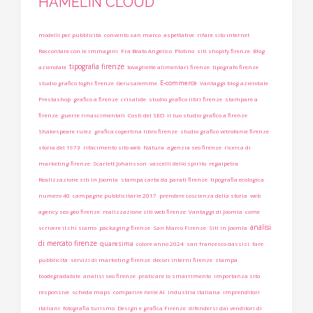
HAMELIN CLOUD
modelli per pubblicità
convento san marco
aspettative
rifare sito internet
Raccontare con le immagini
Fra Beato Angelico
Plotino
siti shopify firenze
Blog
tipografia firenze
aziendale
tovagliette alimentari firenze
tipografo firenze
E-commerce
studio grafico loghi firenze
Gerusalemme
Vantaggi blog aziendale
Prestashop
grafico a firenze
crisalide
studio grafico libri firenze
stampare a
firenze
guerre rinascimentali
Costi del SEO
il tuo studio grafico a firenze
Shakespeare rulez
grafica copertina libro firenze
studio grafico vetrofanie firenze
storia del 1973
rifacimento sito web
Natura
agenzia seo firenze
ricerca di
marketing firenze
Scarlett Johansson
vascelli dello spirito
regalpetra
Realizzazione siti in Joomla
stampa carta da parati firenze
tipografia ecologica
numero 40
campagne pubblicitarie 2017
prendere coscienza della storia
web
agency seo geo firenze
realizzazione siti web firenze
Vantaggi di Joomla
come
analisi
scrivere il chi siamo
packaging firenze
San Marco Firenze
Siti in Joomla
di mercato firenze
quaresima
colore anno 2024
san francesco dassisi
fare
pubblicità
servizi di marketing firenze
decori interni firenze
stampa
biodegradabile
analisi seo firenze
praticare lo smarrimento
importanza sito
responsive
scheda maps
comparire nelle AI
industria italiana
imprenditori
italiani
fotografia turismo
Design e grafica Firenze
difendersi dai venditori di