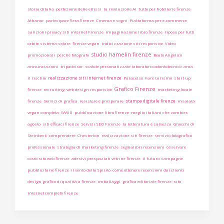
storia ditalia
perfezione delle ellissi
la rivoluzione AI
tutto per hotellerie firenze
Athanor
partecipare fiera firenze
Cinema e sogni
Piattaforma per e-commerce
sanzioni privacy siti internet Firenze
impaginazione libro firenze
riposo per tutti
orbite sistema solare
firenze vegan
indicizzazione siti responsive
Video
studio hamelin firenze
promozionali
perchè fotografo
Beato Angelico
annunciazioni
tripadvisor
scatole personalizzate laboratorio odontotecnico
ama
realizzazione siti internet firenze
il rischio
Paracelso
Fare turismo
start up
Grafico Firenze
firenze
recruiting
web design responsive
marketing locale
stampa digitale firenze
firenze
Servizi di grafica
resistere e prosperare
insalata
vegan completa
WWIII
pubblicazione libro firenze
meglio italiani che zombies
agosto
siti efficaci firenze
Servizi SEO Firenze
la letteratura è salvezza
Gnocchi di
Steinbeck
comprendere
Chesterton
realizzazione siti firenze
servizio fotografico
professionale
strategia di marketing firenze
segnalibri recensioni
osservare
costo sito web firenze
adesivi prespaziati vetrine firenze
il futuro
campagne
pubblicitarie firenze
il vento dello Spirito
come ottenere recensioni dai clienti
design grafico di qualità a firenze
imballaggi
grafica editoriale firenze
sito
internet completo firenze