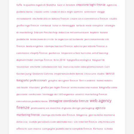
creazione loghi firenze
fuffa
le quattro regole di Buddha
luce vs tenebre
agenzia
pubblicitaria
i buoni semi
credo in dio e negli uomini
seminare
viaggi
mirabolanti
etichette olio in bobina firenze
creare un e-commerce a firenze
studio
grafico logo firenze
rimbaud
luna vs formaggia
torta di mele semplice
strategie
di marketing
Sito con Prestashop
dolcezza nel comunicare
keplero
buona
pubblicità
tentazione di cristo
la ragazza col turbante
posizionamento siti
firenze
beato angelico
stampa low cost firenze
adesivi per vetrate firenze
e-
commerce shopify firenze
partenza
Imparare a fare turismo
art of loosing
depliant hotel stampa firenze
ferie 2018
tipografica ecologica
Maguerite
Yourcenar
etichette
collabora con noi
realizzazione video promozionali
Carl
servizi
Gustav Jung
Giovanni Calvino
importanza delle donne
chiusura studio
fotografici professionali
graphic designer firenze
fieri e ardenti
homo nobilis
seo locale
illusioni
grafico per loghi firenze
anno nuovo vita nuova
fotografia come
passione
confezioni
Vantaggi del SEO organico
analisi marketing firenze
web agency
immagine coordinata firenze
consulenza pubblicitaria
firenze
agenzia
promuovere un marchio
digiuno
design packaging
marketing firenze
stampa etichette olio firenze
fotogenia
giorno della memoria
Amicizia
scatole personalizzate odontotecnici
siti internet firenze
etty hillesum
affreschi san marco
campagne pubblicitarie complete firenze
Fortuna
scheda