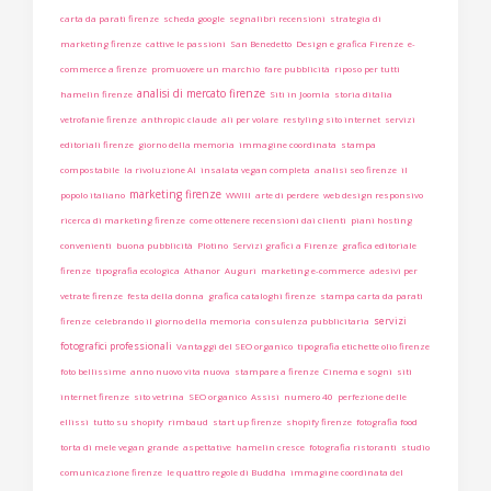
carta da parati firenze
scheda google
segnalibri recensioni
strategia di
marketing firenze
cattive le passioni
San Benedetto
Design e grafica Firenze
e-
commerce a firenze
promuovere un marchio
fare pubblicità
riposo per tutti
analisi di mercato firenze
hamelin firenze
Siti in Joomla
storia ditalia
vetrofanie firenze
anthropic claude
ali per volare
restyling sito internet
servizi
editoriali firenze
giorno della memoria
immagine coordinata
stampa
compostabile
la rivoluzione AI
insalata vegan completa
analisi seo firenze
il
marketing firenze
popolo italiano
WWIII
arte di perdere
web design responsivo
ricerca di marketing firenze
come ottenere recensioni dai clienti
piani hosting
convenienti
buona pubblicità
Plotino
Servizi grafici a Firenze
grafica editoriale
firenze
tipografia ecologica
Athanor
Auguri
marketing e-commerce
adesivi per
vetrate firenze
festa della donna
grafica cataloghi firenze
stampa carta da parati
servizi
firenze
celebrando il giorno della memoria
consulenza pubblicitaria
fotografici professionali
Vantaggi del SEO organico
tipografia etichette olio firenze
foto bellissime
anno nuovo vita nuova
stampare a firenze
Cinema e sogni
siti
internet firenze
sito vetrina
SEO organico
Assisi
numero 40
perfezione delle
ellissi
tutto su shopify
rimbaud
start up firenze
shopify firenze
fotografia food
torta di mele vegan grande
aspettative
hamelin cresce
fotografia ristoranti
studio
comunicazione firenze
le quattro regole di Buddha
immagine coordinata del