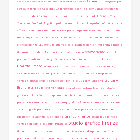
E-commerce
scatole per protesi dentarie
analisi marketing firenze
fotografia per
struttura turistica
Costi del SEO
infografica
agenzia di comunicazione firenze
crisalide
pubblicità firenze
malinconia delle ninfe
il vento dello Spirito
Maguerite
Yourcenar
Fra Beato Angelico
grafica volantini firenze
fotografia professionale cibo
affreschi san marco
matriarche
Rosa
packaging dentale personalizzato
scheda
maps
etty hillesum
stampa etichette olio firenze
sito internet completo firenze
etichette firenze
SEO gratuito
guerre d italia
realizzazioni siti web firenze
meglio
seo geo firenze
italiani che zombies
Abramo
imballaggi
cieco nato
bloc notes
personalizzati firenze
fotografia come passione
importanza delle donne
tipografia firenze
collabora con noi
San Marco Firenze
A cosa serve un blog
quaresima
aziendale
beato angelico
Natura
importanza sito responsive
Giordano
Vantaggi blog aziendale
scrivere testi per il sito
viaggi mirabolanti
Bruno
studio pubblicitario firenze
fotografia per bed and breakfast
studio
grafico vetrofanie firenze
Imparare a fare turismo
comunicare limpresa
scatole
per laboratorio odontotecnico
recruiting
grafico a firenze
collaborazioni
storia del
1973
fotografia per hotel
chiusura studio
scatole personalizzate laboratorio
Grafico Firenze
odontotecnico
agenzia pubblicitaria
google my business
studio grafico firenze
Vantaggi di Joomla
gauguin
Paracelso
italia libera
praticare lo smarrimento
realizzazione video promozionali
la
perfezione difficile
Scarlett Johansson
parole che contano
lavora con noi
design