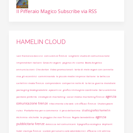
Il Pifferaio Magico
Subscribe via RSS
HAMELIN CLOUD
san francesco dassisi
consulenze firenze
scegliere studio di comunicazione
imprenditori italiani
Gnocchi vegani
pagina chi siamo
Beato Angelico
annunciazioni
Chesterton
Video promozionali
torta di mele vegan con cannella
viva gli eccentrici
camminando
le piccole medie imprese italiane
la bellezza
cartellini moda firenze
comprendere
comparire nelle AI
la terza guerra mondiale
packaging biodegradabile
apocalisse
grafico immagine coordinata
Gerusalemme
agenzia
pantone preferito
strategie di marketing
social media marketing firenze
comunicazione firenze
rifacimento sito web
siti efficaci firenze
Shakespeare
studio grafico hamelin
rulez
Piattaforma per e-commerce
il peso dellanima
agenzia
Alchimia
etichette
la pioggia che non finisce
Regola benedettina
pubblicitaria firenze
dolcezza nel comunicare
tipografica ecologica
depliant
hotel stampa firenze
scatole personalizzate odontotecnici
efficacia siti vetrina