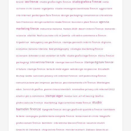
seo firenze
studio grafico a Firenze
brand
studio grafico loghi firenze
come
scrivere il chi siamo
regalpetra
studio immagine coordinata firenze
aggiustare
sito internet
partecipare fiera firenze
design packaging
convenienza sito vetrina
agenzia
San Francesco
design cartellini moda firenze
business plan firenze
marketing firenze
industria italiana
Natale 2020
decori interni firenze
leonardo
sciascia
vitalità
Realizzazione siti in Joomla
siti web e-commerce a firenze
tripadvisor
web agency seo geo firenze
stampa pannelli interni firenze
digiuno
economia italiana liberata
food photography
strategia marketing firenze
osservare
difendersi dai venditori di fuffa
studio grafico logo firenze
menu firenze
sito vetrina firenze
stampa digitale firenze
packaging
stampa low cost firenze
il futuro
stampa firenze
torta di mele vegan
web design responsive
Elizabeth
Bishop
Giotto
sanzioni privacy siti internet Firenze
self publishing firenze
comunicazione per impresa
partenza
posizionamento siti firenze
Montaigne
eden
Servizi di grafica
guerre rinascimentali
nromativa privacy siti internet 2022
stampa vegan
analisi per e-commerce
buona luce
art of loosing
Grafico
studio
professionista Firenze
marketing
logo cartellino moda firenze
hamelin firenze
tipografo firenze
design grafico di qualità a firenze
cambiare
fa bene
campagne pubblicitarie complete firenze
tentazione di cristo
fotografie
professionali firenze
bambini
sito vetrina low cost firenze
vacanze inutili
Gnocchi di Steinbeck
shop online firenze
meister eckhart
Zodiaco
Gnocchi ai