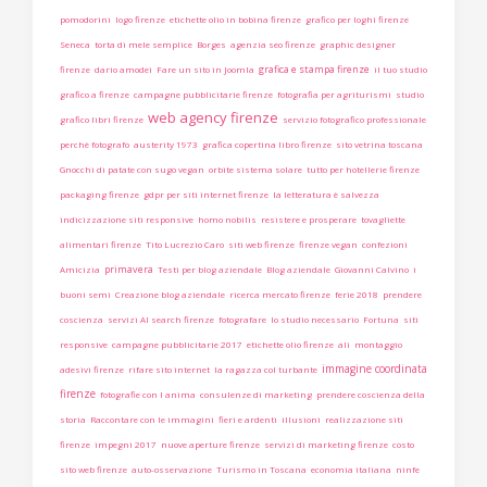
pomodorini
logo firenze
etichette olio in bobina firenze
grafico per loghi firenze
Seneca
torta di mele semplice
Borges
agenzia seo firenze
graphic designer
grafica e stampa firenze
firenze
dario amodei
Fare un sito in Joomla
il tuo studio
grafico a firenze
campagne pubblicitarie firenze
fotografia per agriturismi
studio
web agency firenze
grafico libri firenze
servizio fotografico professionale
perchè fotografo
austerity 1973
grafica copertina libro firenze
sito vetrina toscana
Gnocchi di patate con sugo vegan
orbite sistema solare
tutto per hotellerie firenze
packaging firenze
gdpr per siti internet firenze
la letteratura è salvezza
indicizzazione siti responsive
homo nobilis
resistere e prosperare
tovagliette
alimentari firenze
Tito Lucrezio Caro
siti web firenze
firenze vegan
confezioni
primavera
Amicizia
Testi per blog aziendale
Blog aziendale
Giovanni Calvino
i
buoni semi
Creazione blog aziendale
ricerca mercato firenze
ferie 2018
prendere
coscienza
servizi AI search firenze
fotografare
lo studio necessario
Fortuna
siti
responsive
campagne pubblicitarie 2017
etichette olio firenze
ali
montaggio
immagine coordinata
adesivi firenze
rifare sito internet
la ragazza col turbante
firenze
fotografie con l anima
consulenze di marketing
prendere coscienza della
storia
Raccontare con le immagini
fieri e ardenti
illusioni
realizzazione siti
firenze
impegni 2017
nuove aperture firenze
servizi di marketing firenze
costo
sito web firenze
auto-osservazione
Turismo in Toscana
economia italiana
ninfe