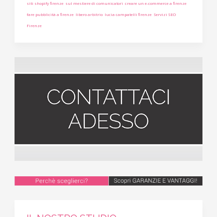
siti shopify firenze
sul mestiere di comunicatori
creare un e-commerce a firenze
fare pubblicità a firenze
libero arbitrio
lucia campatelli firenze
Servizi SEO
Firenze