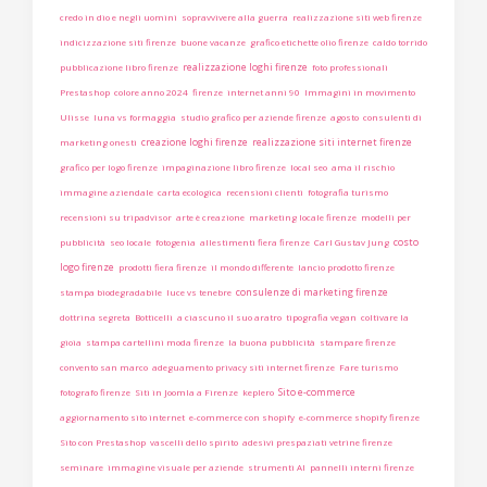
credo in dio e negli uomini
sopravvivere alla guerra
realizzazione siti web firenze
indicizzazione siti firenze
buone vacanze
grafico etichette olio firenze
caldo torrido
realizzazione loghi firenze
pubblicazione libro firenze
foto professionali
Prestashop
colore anno 2024
firenze
internet anni 90
Immagini in movimento
Ulisse
luna vs formaggia
studio grafico per aziende firenze
agosto
consulenti di
creazione loghi firenze
realizzazione siti internet firenze
marketing onesti
grafico per logo firenze
impaginazione libro firenze
local seo
ama il rischio
immagine aziendale
carta ecologica
recensioni clienti
fotografia turismo
recensioni su tripadvisor
arte è creazione
marketing locale firenze
modelli per
costo
pubblicità
seo locale
fotogenia
allestimenti fiera firenze
Carl Gustav Jung
logo firenze
prodotti fiera firenze
il mondo differente
lancio prodotto firenze
consulenze di marketing firenze
stampa biodegradabile
luce vs tenebre
dottrina segreta
Botticelli
a ciascuno il suo aratro
tipografia vegan
coltivare la
gioia
stampa cartellini moda firenze
la buona pubblicità
stampare firenze
convento san marco
adeguamento privacy siti internet firenze
Fare turismo
Sito e-commerce
fotografo firenze
Siti in Joomla a Firenze
keplero
aggiornamento sito internet
e-commerce con shopify
e-commerce shopify firenze
Sito con Prestashop
vascelli dello spirito
adesivi prespaziati vetrine firenze
seminare
immagine visuale per aziende
strumenti AI
pannelli interni firenze