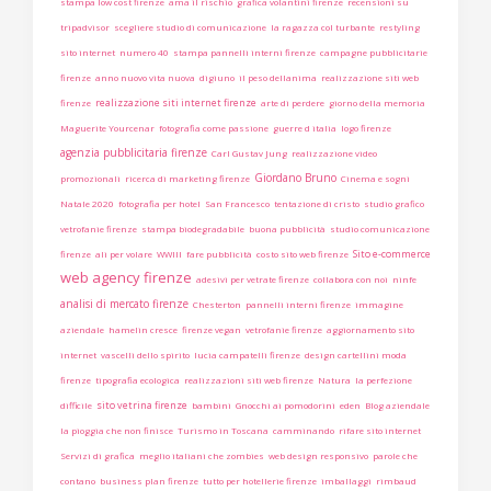
stampa low cost firenze
ama il rischio
grafica volantini firenze
recensioni su
tripadvisor
scegliere studio di comunicazione
la ragazza col turbante
restyling
sito internet
numero 40
stampa pannelli interni firenze
campagne pubblicitarie
firenze
anno nuovo vita nuova
digiuno
il peso dellanima
realizzazione siti web
realizzazione siti internet firenze
firenze
arte di perdere
giorno della memoria
Maguerite Yourcenar
fotografia come passione
guerre d italia
logo firenze
agenzia pubblicitaria firenze
Carl Gustav Jung
realizzazione video
Giordano Bruno
promozionali
ricerca di marketing firenze
Cinema e sogni
Natale 2020
fotografia per hotel
San Francesco
tentazione di cristo
studio grafico
vetrofanie firenze
stampa biodegradabile
buona pubblicità
studio comunicazione
Sito e-commerce
firenze
ali per volare
WWIII
fare pubblicità
costo sito web firenze
web agency firenze
adesivi per vetrate firenze
collabora con noi
ninfe
analisi di mercato firenze
Chesterton
pannelli interni firenze
immagine
aziendale
hamelin cresce
firenze vegan
vetrofanie firenze
aggiornamento sito
internet
vascelli dello spirito
lucia campatelli firenze
design cartellini moda
firenze
tipografia ecologica
realizzazioni siti web firenze
Natura
la perfezione
sito vetrina firenze
difficile
bambini
Gnocchi ai pomodorini
eden
Blog aziendale
la pioggia che non finisce
Turismo in Toscana
camminando
rifare sito internet
Servizi di grafica
meglio italiani che zombies
web design responsivo
parole che
contano
business plan firenze
tutto per hotellerie firenze
imballaggi
rimbaud