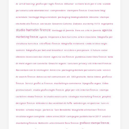
AI
art of loosing
grafico per loghi firenze
Athanor
scrivere testi per il sito
scatole
personalizzate odontotecnici
comprendere
stampare firenze
Creazione blog
aziendale
Vantaggi blog aziendale
packaging biodegradabile
Abramo
stampa
etichette olio firenze
seo locale
Giovanni Calvino
Zodiaco
austerity 1973
regalpetra
studio hamelin firenze
agenzia
Vantaggi di Joomla
Fare un sito in Joomla
marketing firenze
agosto
Imparare a fare turismo
arte è creazione
fotografia per
struttura turistica
siti efficaci firenze
fotografia ristoranti
credo in dio e negli
uomini
fotografia per bed and breakfast
resistere e prosperare
il futuro
come
ottenere recensioni dai clienti
agenzia seo firenze
pubblicazione libro firenze
torta
di mele vegan con cannella
Gnocchi vegani
sanzioni privacy siti internet Firenze
Raccontare con le immagini
Amicizia
packaging dentale personalizzato
servizi
AI search firenze
dolcezza nel comunicare
ali
SEO gratuito
italia libera
grafico a
firenze
Servizi grafici a Firenze
marketing e-commerce
tipografia vegan
Video
promozionali
studio grafico loghi firenze
gdpr per siti internet firenze
stampa
cartellini moda firenze
lo studio necessario
strategia marketing firenze
graphic
designer firenze
difendersi dai venditori di fuffa
web design responsive
luce vs
tenebre
scheda maps
partenza
San Benedetto
tovagliette alimentari firenze
insalata vegan completa
colore anno 2024
campagne pubblicitarie 2017
analisi
grafica e stampa firenze
marketing firenze
Botticelli
allestimenti fiera firenze