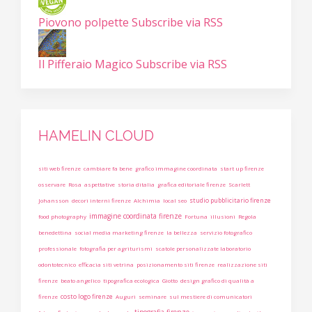
Piovono polpette
Subscribe via RSS
Il Pifferaio Magico
Subscribe via RSS
HAMELIN CLOUD
siti web firenze
cambiare fa bene
grafico immagine coordinata
start up firenze
osservare
Rosa
aspettative
storia ditalia
grafica editoriale firenze
Scarlett
studio pubblicitario firenze
Johansson
decori interni firenze
Alchimia
local seo
immagine coordinata firenze
food photography
Fortuna
illusioni
Regola
benedettina
social media marketing firenze
la bellezza
servizio fotografico
professionale
fotografia per agriturismi
scatole personalizzate laboratorio
odontotecnico
efficacia siti vetrina
posizionamento siti firenze
realizzazione siti
firenze
beato angelico
tipografica ecologica
Giotto
design grafico di qualità a
costo logo firenze
firenze
Auguri
seminare
sul mestiere di comunicatori