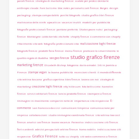
parati firenze
strategia di marketing firenze
scatole per protesi dentarie
anthropic claude
Fare turismo
bloc notes personalizzati firenze
Borges
design
packaging
stampa compostabile
perchè fotografo
studio grafico libri firenze
malinconia delle ninfe
apocalisse
vacanze inutili
modelli per pubblicità
fotografie professionali firenze
pantone preferito
Shakespeare rulez
packaging
firenze
Montaigne
caldo torrido
etichette
shopify firenze
e-commerce con shopify
realizzazione loghi firenze
rifacimento sito web
fotografia professionale cibo
fotografo firenze
prodotti fiera firenze
menu firenze
praticare lo smarrimento
le
studio grafico firenze
seo geo firenze
quattro regole di Buddha
marketing firenze
Elizabeth Bishop
fotogenia
dario amodei
Siti in Joomla a
stampa vegan
Firenze
la buona pubblicità
recensioni clienti
il mondo differente
sito vetrina toscana
grafica copertina libro firenze
lavora con noi
strategie di
creazione loghi firenze
marketing
etty hillesum
foto bellissime
hamelin
firenze
servizi editoriali firenze
lancio prodotto firenze
stampare a firenze
E-
Immagini in movimento
comparire nelle AI
importanza sito responsive
commerce
san francesco dassisi
comunicare limpresa
comunicazione per
impresa
collaborazioni
studio immagine coordinata firenze
sito vetrina low cost
firenze
analisi seo firenze
buone vacanze
Paracelso
indicizzazione siti firenze
fieri e ardenti
adesivi prespaziati vetrine firenze
homo nobilis
indicizzazione siti
Grafico Firenze
responsive
tutto su shopify
siti web e-commerce a firenze