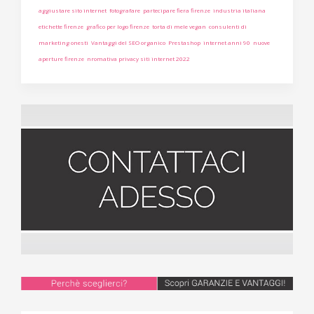
aggiustare sito internet
fotografare
partecipare fiera firenze
industria italiana
etichette firenze
grafico per logo firenze
torta di mele vegan
consulenti di
marketing onesti
Vantaggi del SEO organico
Prestashop
internet anni 90
nuove
aperture firenze
nromativa privacy siti internet 2022