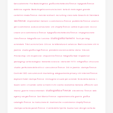
Gerusalemme
Fra Beato Angelico
grafico etichette olio firenze
tipografo firenze
dottrina segreta
Beato Angelico annunciazioni
torta di mele vegan grande
cartellini moda firenze
meister eckhart
recruiting
cieco nato
Gnocchi di Steinbeck
seo firenze
imprenditori italiani
e-commerce a firenze
pubblicità firenze
analisi
per e-commerce
auto-osservazione
siti shopify firenze
cattive le passioni
Assisi
creare un e-commerce a firenze
tipografia etichette olio firenze
impaginazione
studio grafico hamelin
libro firenze
fotografie con l anima
Testi per blog
aziendale
Tito Lucrezio Caro
Ulisse
la letteratura è salvezza
Realizzazione siti in
Joomla
studio grafico logo firenze
prendere coscienza della storia
Sito con
Prestashop
siti responsive
shop online firenze
fotografia food
tripadvisor
packaging
carta ecologica
leonardo sciascia
storia del 1973
infografica
chiusura
studio
perfezione delle ellissi
consulenze firenze
Siti in Joomla
stampa firenze
Costi del SEO
consulenze di marketing
adeguamento privacy siti internet firenze
depliant hotel stampa firenze
immagine visuale per aziende
festa della donna
i
buoni semi
crisalide
come scrivere il chi siamo
economia italiana
affreschi san
studio grafico a Firenze
marco
guerre rinascimentali
sito vetrina
firenze
web
agency seo geo firenze
San Marco Firenze
sopravvivere alla guerra
grafica
cataloghi firenze
la rivoluzione AI
matriarche
e-commerce shopify firenze
stampa carta da parati firenze
il vento dello Spirito
buona luce
design carta da