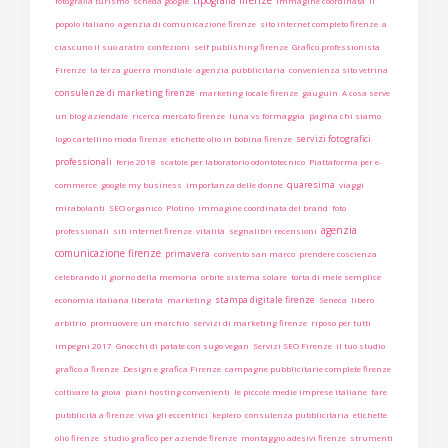
tipografia firenze
fotografia turismo
scheda google
immagine coordinata
il
popolo italiano
agenzia di comunicazione firenze
sito internet completo firenze
a
ciascuno il suo aratro
confezioni
self publishing firenze
Grafico professionista
Firenze
la terza guerra mondiale
agenzia pubblicitaria
convenienza sito vetrina
consulenze di marketing firenze
marketing locale firenze
gauguin
A cosa serve
un blog aziendale
ricerca mercato firenze
luna vs formaggia
pagina chi siamo
servizi fotografici
logo cartellino moda firenze
etichette olio in bobina firenze
professionali
ferie 2018
scatole per laboratorio odontotecnico
Piattaforma per e-
quaresima
commerce
google my business
importanza delle donne
viaggi
mirabolanti
SEO organico
Plotino
immagine coordinata del brand
foto
agenzia
professionali
siti internet firenze
vitalità
segnalibri recensioni
comunicazione firenze
primavera
convento san marco
prendere coscienza
celebrando il giorno della memoria
orbite sistema solare
torta di mele semplice
stampa digitale firenze
economia italiana liberata
marketing
Seneca
libero
arbitrio
promuovere un marchio
servizi di marketing firenze
riposo per tutti
impegni 2017
Gnocchi di patate con sugo vegan
Servizi SEO Firenze
il tuo studio
grafico a firenze
Design e grafica Firenze
campagne pubblicitarie complete firenze
coltivare la gioia
piani hosting convenienti
le piccole medie imprese italiane
fare
pubblicità a firenze
viva gli eccentrici
keplero
consulenza pubblicitaria
etichette
olio firenze
studio grafico per aziende firenze
montaggio adesivi firenze
strumenti