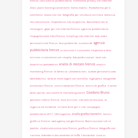
firenze
consulenza pubblicitaria
nromativa privacy siti internet
2022
piani hosting convenienti
homo nobilis
Piattaforma per e-
commerce
lavora con noi
fotografia per struttura turistica
dolcezza
nel comunicare
importanza sito responsive
Raccontare con le
immagini
gdpr per siti internet firenze
agenzia pubblicitaria
impaginazione libro firenze
restyling sito internet
bloc notes
agenzia
personalizzati firenze
fare pubblicità
numero 40
pubblicitaria firenze
a ciascuno il suo aratro
Imparare a fare
turismo
e-commerce con shopify
foto professionali
local seo
analisi di mercato firenze
Gnocchi ai pomodorini
analisi
marketing firenze
la bellezza
collaborazioni
scatole personalizzate
odontotecnici
torta di mele vegan con cannella
regalpetra
tovagliette
alimentari firenze
servizi editoriali firenze
Servizi di grafica
il vento
Giordano Bruno
dello Spirito
consulenti di marketing onesti
pannelli interni firenze
Fare turismo
sito vetrina toscana
la
ragazza col turbante
scrivere testi per il sito
campagne
studio grafico hamelin
pubblicitarie 2017
SEO organico
Servizi
grafici a Firenze
web agency seo geo firenze
Realizzazione siti in
Joomla
studio comunicazione firenze
grafico a firenze
fotografie con
l anima
difendersi dai venditori di fuffa
Chesterton
luna vs