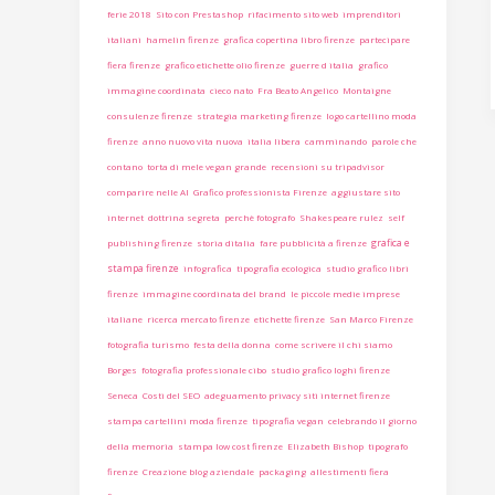
ferie 2018
Sito con Prestashop
rifacimento sito web
imprenditori
italiani
hamelin firenze
grafica copertina libro firenze
partecipare
fiera firenze
grafico etichette olio firenze
guerre d italia
grafico
immagine coordinata
cieco nato
Fra Beato Angelico
Montaigne
consulenze firenze
strategia marketing firenze
logo cartellino moda
firenze
anno nuovo vita nuova
italia libera
camminando
parole che
contano
torta di mele vegan grande
recensioni su tripadvisor
comparire nelle AI
Grafico professionista Firenze
aggiustare sito
internet
dottrina segreta
perchè fotografo
Shakespeare rulez
self
grafica e
publishing firenze
storia ditalia
fare pubblicità a firenze
stampa firenze
infografica
tipografia ecologica
studio grafico libri
firenze
immagine coordinata del brand
le piccole medie imprese
italiane
ricerca mercato firenze
etichette firenze
San Marco Firenze
fotografia turismo
festa della donna
come scrivere il chi siamo
Borges
fotografia professionale cibo
studio grafico loghi firenze
Seneca
Costi del SEO
adeguamento privacy siti internet firenze
stampa cartellini moda firenze
tipografia vegan
celebrando il giorno
della memoria
stampa low cost firenze
Elizabeth Bishop
tipografo
firenze
Creazione blog aziendale
packaging
allestimenti fiera