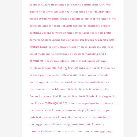
di cristo
Auguri
importanza delle donne
i buoni semi
Alchimia
guerre rinascimentali
vacanze inutili
Rosa
crisalide
anthropic
claude
grafica volantini firenze
apocalisse
siti shopify firenze
ninfe
seo locale
ama il rischio
convento san marco
seminare
keplero
partenza
adesivi per vetrate firenze
imballaggi
scatole per protesi
seo firenze
creazione loghi
dentarie
Gnocchi vegani
beato angelico
firenze
bambini
comunicazione per impresa
google my business
Sito e-
social media marketing firenze
strategie di marketing
commerce
tipografica ecologica
sito internet completo firenze
marketing firenze
cambiare fa bene
internet anni 90
Prestashop
la terza guerra mondiale
efficacia siti vetrina
grafica editoriale
firenze
agenzia seo firenze
scatole per laboratorio odontotecnico
realizzazioni siti web firenze
etichette olio in bobina firenze
Carl
Gustav Jung
vascelli dello spirito
Gnocchi di Steinbeck
la pioggia che
costo logo firenze
non finisce
il tuo studio grafico a firenze
buona
luce
etichette olio firenze
e-commerce shopify firenze
campagne
pubblicitarie complete firenze
Natura
indicizzazione siti firenze
montaggio adesivi firenze
design cartellini moda firenze
e-
commerce a firenze
Tito Lucrezio Caro
matriarche
Vantaggi blog