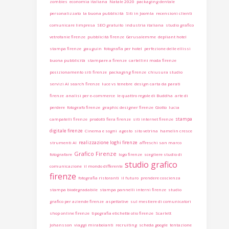
zombies
economia italiana
Natale 2020
packaging dentale
personalizzato
la buona pubblicità
Siti in Joomla
recensioni clienti
comunicare limpresa
SEO gratuito
industria italiana
studio grafico
vetrofanie firenze
pubblicità firenze
Gerusalemme
depliant hotel
stampa firenze
gauguin
fotografia per hotel
perfezione delle ellissi
buona pubblicità
stampare a firenze
cartellini moda firenze
posizionamento siti firenze
packaging firenze
chiusura studio
servizi AI search firenze
luce vs tenebre
design carta da parati
firenze
analisi per e-commerce
le quattro regole di Buddha
arte di
perdere
fotografo firenze
graphic designer firenze
Giotto
lucia
stampa
campatelli firenze
prodotti fiera firenze
siti internet firenze
digitale firenze
Cinema e sogni
agosto
sito vetrina
hamelin cresce
realizzazione loghi firenze
strumenti AI
affreschi san marco
Grafico Firenze
fotografare
logo firenze
scegliere studio di
studio grafico
comunicazione
il mondo differente
firenze
fotografia ristoranti
il futuro
prendere coscienza
stampa biodegradabile
stampa pannelli interni firenze
studio
grafico per aziende firenze
aspettative
sul mestiere di comunicatori
shop online firenze
tipografia etichette olio firenze
Scarlett
Johansson
viaggi mirabolanti
recruiting
scheda google
tentazione