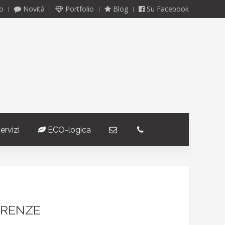
o
Novità
Portfolio
Blog
Su Facebook
ervizi
ECO-logica
­
­
IRENZE