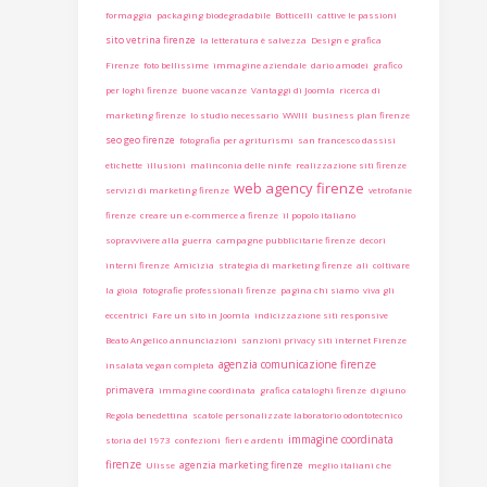
formaggia
packaging biodegradabile
Botticelli
cattive le passioni
sito vetrina firenze
la letteratura è salvezza
Design e grafica
Firenze
foto bellissime
immagine aziendale
dario amodei
grafico
per loghi firenze
buone vacanze
Vantaggi di Joomla
ricerca di
marketing firenze
lo studio necessario
WWIII
business plan firenze
seo geo firenze
fotografia per agriturismi
san francesco dassisi
etichette
illusioni
malinconia delle ninfe
realizzazione siti firenze
web agency firenze
servizi di marketing firenze
vetrofanie
firenze
creare un e-commerce a firenze
il popolo italiano
sopravvivere alla guerra
campagne pubblicitarie firenze
decori
interni firenze
Amicizia
strategia di marketing firenze
ali
coltivare
la gioia
fotografie professionali firenze
pagina chi siamo
viva gli
eccentrici
Fare un sito in Joomla
indicizzazione siti responsive
Beato Angelico annunciazioni
sanzioni privacy siti internet Firenze
agenzia comunicazione firenze
insalata vegan completa
primavera
immagine coordinata
grafica cataloghi firenze
digiuno
Regola benedettina
scatole personalizzate laboratorio odontotecnico
immagine coordinata
storia del 1973
confezioni
fieri e ardenti
firenze
agenzia marketing firenze
Ulisse
meglio italiani che