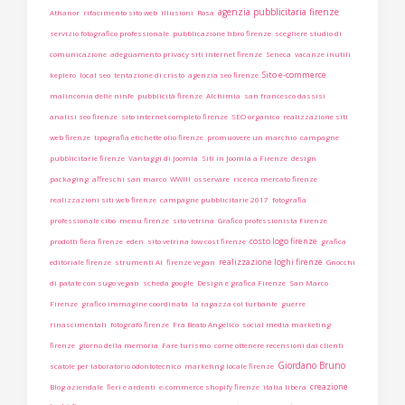
agenzia pubblicitaria firenze
Athanor
rifacimento sito web
illusioni
Rosa
servizio fotografico professionale
pubblicazione libro firenze
scegliere studio di
comunicazione
adeguamento privacy siti internet firenze
Seneca
vacanze inutili
Sito e-commerce
keplero
local seo
tentazione di cristo
agenzia seo firenze
malinconia delle ninfe
pubblicità firenze
Alchimia
san francesco dassisi
analisi seo firenze
sito internet completo firenze
SEO organico
realizzazione siti
web firenze
tipografia etichette olio firenze
promuovere un marchio
campagne
pubblicitarie firenze
Vantaggi di Joomla
Siti in Joomla a Firenze
design
packaging
affreschi san marco
WWIII
osservare
ricerca mercato firenze
realizzazioni siti web firenze
campagne pubblicitarie 2017
fotografia
professionale cibo
menu firenze
sito vetrina
Grafico professionista Firenze
costo logo firenze
prodotti fiera firenze
eden
sito vetrina low cost firenze
grafica
realizzazione loghi firenze
editoriale firenze
strumenti AI
firenze vegan
Gnocchi
di patate con sugo vegan
scheda google
Design e grafica Firenze
San Marco
Firenze
grafico immagine coordinata
la ragazza col turbante
guerre
rinascimentali
fotografo firenze
Fra Beato Angelico
social media marketing
firenze
giorno della memoria
Fare turismo
come ottenere recensioni dai clienti
Giordano Bruno
scatole per laboratorio odontotecnico
marketing locale firenze
creazione
Blog aziendale
fieri e ardenti
e-commerce shopify firenze
italia libera