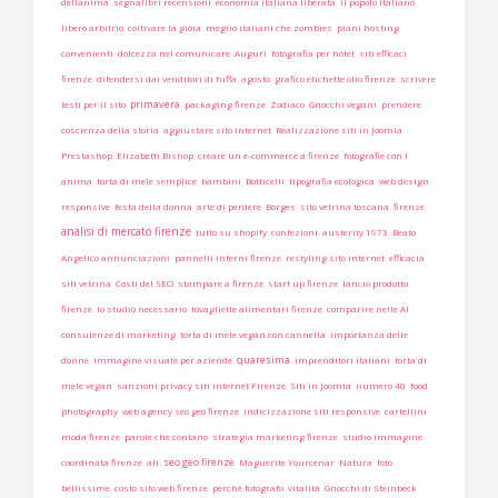
dellanima
segnalibri recensioni
economia italiana liberata
il popolo italiano
libero arbitrio
coltivare la gioia
meglio italiani che zombies
piani hosting
convenienti
dolcezza nel comunicare
Auguri
fotografia per hotel
siti efficaci
firenze
difendersi dai venditori di fuffa
agosto
grafico etichette olio firenze
scrivere
primavera
testi per il sito
packaging firenze
Zodiaco
Gnocchi vegani
prendere
coscienza della storia
aggiustare sito internet
Realizzazione siti in Joomla
Prestashop
Elizabeth Bishop
creare un e-commerce a firenze
fotografie con l
anima
torta di mele semplice
bambini
Botticelli
tipografia ecologica
web design
responsive
festa della donna
arte di perdere
Borges
sito vetrina toscana
firenze
analisi di mercato firenze
tutto su shopify
confezioni
austerity 1973
Beato
Angelico annunciazioni
pannelli interni firenze
restyling sito internet
efficacia
siti vetrina
Costi del SEO
stampare a firenze
start up firenze
lancio prodotto
firenze
lo studio necessario
tovagliette alimentari firenze
comparire nelle AI
consulenze di marketing
torta di mele vegan con cannella
importanza delle
quaresima
donne
immagine visuale per aziende
imprenditori italiani
torta di
mele vegan
sanzioni privacy siti internet Firenze
Siti in Joomla
numero 40
food
photography
web agency seo geo firenze
indicizzazione siti responsive
cartellini
moda firenze
parole che contano
strategia marketing firenze
studio immagine
seo geo firenze
coordinata firenze
ali
Maguerite Yourcenar
Natura
foto
bellissime
costo sito web firenze
perchè fotografo
vitalità
Gnocchi di Steinbeck