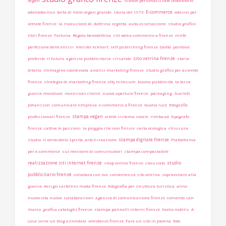
vegan
scatole personalizzate laboratorio
E-commerce
odontotecnico
torta di mele vegan grande
storia del 1973
adesivi per
vetrate firenze
la rivoluzione AI
dottrina segreta
auto-osservazione
studio grafico
libri firenze
Fortuna
Regola benedettina
siti web e-commerce a firenze
ninfe
perfezione delle ellissi
meister eckhart
self publishing firenze
Giotto
pantone
sito vetrina firenze
preferito
il futuro
agenzia pubblicitaria
crisalide
storia
ditalia
immagine coordinata
analisi marketing firenze
studio grafico per aziende
firenze
strategia di marketing firenze
etty hillesum
buona pubblicità
la terza
guerra mondiale
recensioni clienti
nuove aperture firenze
packaging
Scarlett
Johansson
comunicare limpresa
e-commerce a firenze
buona luce
fotografie
stampa vegan
professionali firenze
orbite sistema solare
rimbaud
tipografo
firenze
cattive le passioni
la pioggia che non finisce
carta ecologica
chiusura
stampa digitale firenze
studio
il vento dello Spirito
arte è creazione
Piattaforma
per e-commerce
sul mestiere di comunicatori
stampa compostabile
realizzazione siti internet firenze
studio
shop online firenze
cieco nato
pubblicitario firenze
collabora con noi
convenienza sito vetrina
sopravvivere alla
guerra
design cartellini moda firenze
fotografia per struttura turistica
anno
nuovo vita nuova
collaborazioni
agenzia di comunicazione firenze
convento san
marco
grafica cataloghi firenze
stampa pannelli interni firenze
homo nobilis
A
cosa serve un blog aziendale
vetrofanie firenze
Fare un sito in Joomla
foto