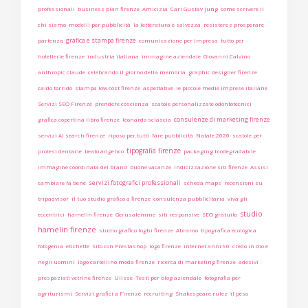
professionali
business plan firenze
Amicizia
Carl Gustav Jung
come scrivere il
chi siamo
modelli per pubblicità
la letteratura è salvezza
resistere e prosperare
grafica e stampa firenze
partenza
comunicazione per impresa
tutto per
hotellerie firenze
industria italiana
immagine aziendale
Giovanni Calvino
anthropic claude
celebrando il giorno della memoria
graphic designer firenze
caldo torrido
stampa low cost firenze
aspettative
le piccole medie imprese italiane
Servizi SEO Firenze
prendere coscienza
scatole personalizzate odontotecnici
consulenze di marketing firenze
grafica copertina libro firenze
leonardo sciascia
servizi AI search firenze
riposo per tutti
fare pubblicità
Natale 2020
scatole per
tipografia firenze
protesi dentarie
beato angelico
packaging biodegradabile
immagine coordinata del brand
buone vacanze
indicizzazione siti firenze
Assisi
servizi fotografici professionali
cambiare fa bene
scheda maps
recensioni su
tripadvisor
il tuo studio grafico a firenze
consulenza pubblicitaria
viva gli
studio
eccentrici
hamelin firenze
Gerusalemme
siti responsive
SEO gratuito
hamelin firenze
studio grafico loghi firenze
Abramo
tipografica ecologica
fotogenia
etichette
Sito con Prestashop
logo firenze
internet anni 90
credo in dio e
negli uomini
logo cartellino moda firenze
ricerca di marketing firenze
adesivi
prespaziati vetrine firenze
Ulisse
Testi per blog aziendale
fotografia per
agriturismi
Servizi grafici a Firenze
recruiting
Shakespeare rulez
il peso