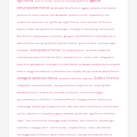
agenzia
loghi firenze
ama il rischio
servizi di marketing firenze
comunicazione firenze
partecipare fiera firenze
aggiornamento sito internet
praticare lo smarrimento
San Benedetto
hamelin cresce
importanza sito
responsive
lavora con noi
grafico per loghi firenze
realizzazione siti firenze
depliant hotel stampa firenze
Montaigne
strategie di marketing
allestimenti
fiera firenze
comprendere
seminare
gauguin
etichette firenze
etichette olio in
bobina firenze
design grafico di qualità a firenze
guerre d italia
insalata vegan
studio grafico a Firenze
completa
siti shopify firenze
la buona pubblicità
nromativa privacy siti internet 2022
stampa firenze
i buoni semi
fotografare
Gnocchi ai pomodorini
Immagini in movimento
campagne pubblicitarie complete
firenze
viaggi mirabolanti
e-commerce con shopify
design carta da parati firenze
Grafico Firenze
immagine coordinata firenze
economia italiana
digiuno
infografica
colore anno 2024
stampa cartellini moda firenze
studio grafico
vetrofanie firenze
la bellezza
etichette olio firenze
luna vs formaggia
posizionamento siti firenze
il mondo differente
impaginazione libro firenze
imballaggi
web design responsivo
bloc notes personalizzati firenze
vascelli dello
spirito
apocalisse
le quattro regole di Buddha
grafico per logo firenze
Cinema e
sogni
Tito Lucrezio Caro
Vantaggi blog aziendale
San Francesco
marketing e-
commerce
impegni 2017
camminando
shopify firenze
rifare sito internet
montaggio adesivi firenze
decori interni firenze
stampa etichette olio firenze