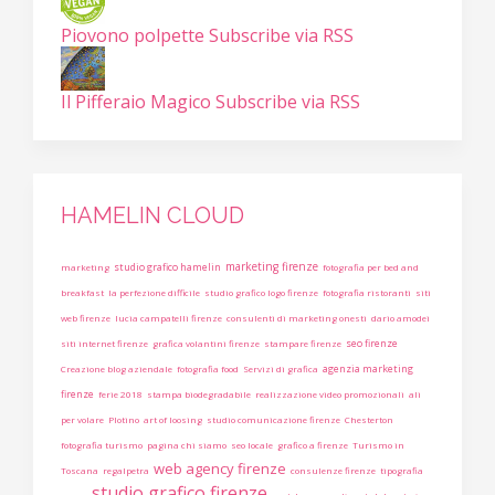
Piovono polpette
Subscribe via RSS
Il Pifferaio Magico
Subscribe via RSS
HAMELIN CLOUD
marketing firenze
studio grafico hamelin
marketing
fotografia per bed and
breakfast
la perfezione difficile
studio grafico logo firenze
fotografia ristoranti
siti
web firenze
lucia campatelli firenze
consulenti di marketing onesti
dario amodei
seo firenze
siti internet firenze
grafica volantini firenze
stampare firenze
agenzia marketing
Creazione blog aziendale
fotografia food
Servizi di grafica
firenze
ferie 2018
stampa biodegradabile
realizzazione video promozionali
ali
per volare
Plotino
art of loosing
studio comunicazione firenze
Chesterton
fotografia turismo
pagina chi siamo
seo locale
grafico a firenze
Turismo in
web agency firenze
Toscana
regalpetra
consulenze firenze
tipografia
studio grafico firenze