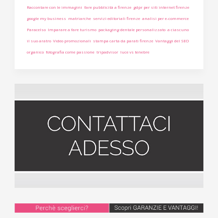
Raccontare con le immagini
fare pubblicità a firenze
gdpr per siti internet firenze
google my business
matriarche
servizi editoriali firenze
analisi per e-commerce
Paracelso
Imparare a fare turismo
packaging dentale personalizzato
a ciascuno
il suo aratro
Video promozionali
stampa carta da parati firenze
Vantaggi del SEO
organico
fotografia come passione
tripadvisor
luce vs tenebre