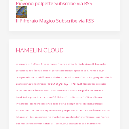
Piovono polpette
Subscribe via RSS
Il Pifferaio Magico
Subscribe via RSS
HAMELIN CLOUD
osservare
siti efficaci firenze
vascelli dello spirito
la rivoluzione AI
bloc notes
personalizzati firenze
adesivi per vetrate firenze
apocalisse
Cinema e sogni
design carta da parati firenze
collabora con noi
sito vetrina
eden
gauguin
studio
web agency firenze
grafico per aziende firenze
tipografica ecologica
cartellini moda firenze
WWIII
comprendere
Zodiaco
fotografia per bed and
breakfast
agosto
internet anni 90
Botticelli
realizzazioni siti web firenze
infografica
prendere coscienza della storia
design cartellini moda firenze
aspettative
tutto su shopify
resistere e prosperare
e-commerce a firenze
Scarlett
Johansson
design packaging
marketing
graphic designer firenze
logo firenze
sul mestiere di comunicatori
ali
packaging biodegradabile
matriarche