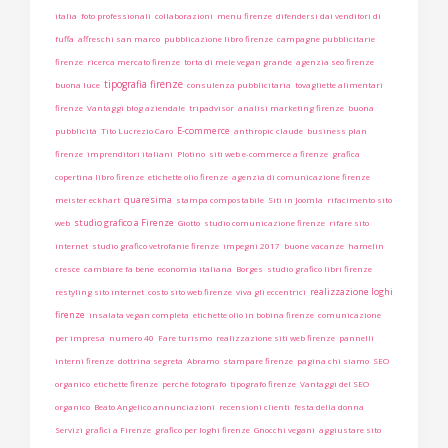
italia
foto professionali
collaborazioni
menu firenze
difendersi dai venditori di
fuffa
affreschi san marco
pubblicazione libro firenze
campagne pubblicitarie
firenze
ricerca mercato firenze
torta di mele vegan grande
agenzia seo firenze
tipografia firenze
buona luce
consulenza pubblicitaria
tovagliette alimentari
firenze
Vantaggi blog aziendale
tripadvisor
analisi marketing firenze
buona
E-commerce
pubblicità
Tito Lucrezio Caro
anthropic claude
business plan
firenze
imprenditori italiani
Plotino
siti web e-commerce a firenze
grafica
copertina libro firenze
etichette olio firenze
agenzia di comunicazione firenze
quaresima
meister eckhart
stampa compostabile
Siti in Joomla
rifacimento sito
studio grafico a Firenze
web
Giotto
studio comunicazione firenze
rifare sito
internet
studio grafico vetrofanie firenze
impegni 2017
buone vacanze
hamelin
cresce
cambiare fa bene
economia italiana
Borges
studio grafico libri firenze
realizzazione loghi
restyling sito internet
costo sito web firenze
viva gli eccentrici
firenze
insalata vegan completa
etichette olio in bobina firenze
comunicazione
per impresa
numero 40
Fare turismo
realizzazione siti web firenze
pannelli
interni firenze
dottrina segreta
Abramo
stampare firenze
pagina chi siamo
SEO
organico
etichette firenze
perchè fotografo
tipografo firenze
Vantaggi del SEO
organico
Beato Angelico annunciazioni
recensioni clienti
festa della donna
Servizi grafici a Firenze
grafico per loghi firenze
Gnocchi vegani
aggiustare sito