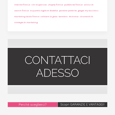
internet firenze
siti responsive
shopify firenze
pubblicità firenze
servizi AI
search firenze
le quattro regole di Buddha
pantone preferito
google my business
marketing locale firenze
coltivare la gioia
bambini
Alchimia
strumenti AI
strategie di marketing