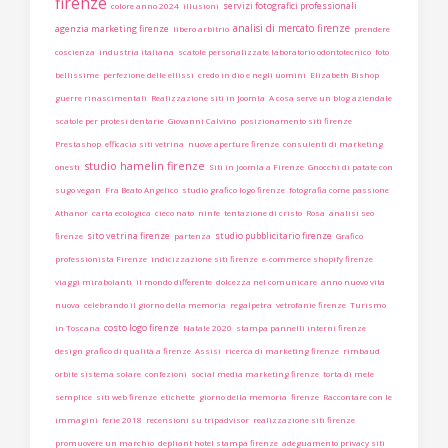
firenze
servizi fotografici professionali
colore anno 2024
illusioni
analisi di mercato firenze
agenzia marketing firenze
libero arbitrio
prendere
coscienza
industria italiana
scatole personalizzate laboratorio odontotecnico
foto
bellissime
perfezione delle ellissi
credo in dio e negli uomini
Elizabeth Bishop
guerre rinascimentali
Realizzazione siti in Joomla
A cosa serve un blog aziendale
scatole per protesi dentarie
Giovanni Calvino
posizionamento siti firenze
Prestashop
efficacia siti vetrina
nuove aperture firenze
consulenti di marketing
studio hamelin firenze
onesti
Siti in Joomla a Firenze
Gnocchi di patate con
sugo vegan
Fra Beato Angelico
studio grafico logo firenze
fotografia come passione
Athanor
carta ecologica
cieco nato
ninfe
tentazione di cristo
Rosa
analisi seo
sito vetrina firenze
studio pubblicitario firenze
firenze
partenza
Grafico
professionista Firenze
indicizzazione siti firenze
e-commerce shopify firenze
viaggi mirabolanti
il mondo differente
dolcezza nel comunicare
anno nuovo vita
nuova
celebrando il giorno della memoria
regalpetra
vetrofanie firenze
Turismo
costo logo firenze
in Toscana
Natale 2020
stampa pannelli interni firenze
design grafico di qualità a firenze
Assisi
ricerca di marketing firenze
rimbaud
orbite sistema solare
confezioni
social media marketing firenze
torta di mele
semplice
siti web firenze
etichette
giorno della memoria
firenze
Raccontare con le
immagini
ferie 2018
recensioni su tripadvisor
realizzazione siti firenze
promuovere un marchio
depliant hotel stampa firenze
adeguamento privacy siti