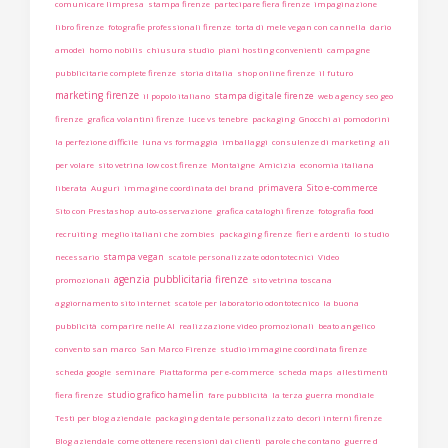
comunicare limpresa
stampa firenze
partecipare fiera firenze
impaginazione
libro firenze
fotografie professionali firenze
torta di mele vegan con cannella
dario
amodei
homo nobilis
chiusura studio
piani hosting convenienti
campagne
pubblicitarie complete firenze
storia ditalia
shop online firenze
il futuro
marketing firenze
stampa digitale firenze
il popolo italiano
web agency seo geo
firenze
grafica volantini firenze
luce vs tenebre
packaging
Gnocchi ai pomodorini
la perfezione difficile
luna vs formaggia
imballaggi
consulenze di marketing
ali
per volare
sito vetrina low cost firenze
Montaigne
Amicizia
economia italiana
primavera
Sito e-commerce
liberata
Auguri
immagine coordinata del brand
Sito con Prestashop
auto-osservazione
grafica cataloghi firenze
fotografia food
recruiting
meglio italiani che zombies
packaging firenze
fieri e ardenti
lo studio
stampa vegan
necessario
scatole personalizzate odontotecnici
Video
agenzia pubblicitaria firenze
promozionali
sito vetrina toscana
aggiornamento sito internet
scatole per laboratorio odontotecnico
la buona
pubblicità
comparire nelle AI
realizzazione video promozionali
beato angelico
convento san marco
San Marco Firenze
studio immagine coordinata firenze
scheda google
seminare
Piattaforma per e-commerce
scheda maps
allestimenti
studio grafico hamelin
fiera firenze
fare pubblicità
la terza guerra mondiale
Testi per blog aziendale
packaging dentale personalizzato
decori interni firenze
Blog aziendale
come ottenere recensioni dai clienti
parole che contano
guerre d