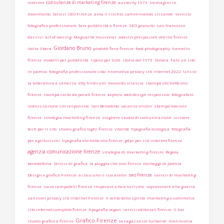
consulenze di marketing firenze
internet
austerity 1973
Immagini in
movimento
Servizi SEO Firenze
ama il rischio
camminando
crisalide
servizio
fotografico professionale
fare pubblicità a firenze
SEO gratuito
san francesco
dassisi
art of loosing
Maguerite Yourcenar
adesivi prespaziati vetrine firenze
Giordano Bruno
italia libera
prodotti fiera firenze
food photography
hamelin
firenze
modelli per pubblicità
riposo per tutti
storia del 1973
Seneca
Fare un sito
in Joomla
fotografia professionale cibo
nromativa privacy siti internet 2022
Ulisse
la letteratura è salvezza
etty hillesum
leonardo sciascia
stampa etichette olio
firenze
stampa carta da parati firenze
keplero
web design responsive
fotografare
indicizzazione siti responsive
San Benedetto
vacanze inutili
stampa low cost
firenze
strategia marketing firenze
scegliere studio di comunicazione
scrivere
testi per il sito
studio grafico loghi firenze
vitalità
tipografia ecologica
fotografia
per agriturismi
tipografia etichette olio firenze
gdpr per siti internet firenze
agenzia comunicazione firenze
strategia di marketing firenze
Regola
benedettina
Servizi di grafica
la pioggia che non finisce
Vantaggi di Joomla
seo firenze
Design e grafica Firenze
a ciascuno il suo aratro
servizi di marketing
firenze
lucia campatelli firenze
Imparare a fare turismo
sopravvivere alla guerra
sanzioni privacy siti internet Firenze
il vento dello Spirito
marketing e-commerce
sito internet completo firenze
tipografia vegan
servizi editoriali firenze
il tuo
Grafico Firenze
studio grafico a firenze
la ragazza col turbante
malinconia