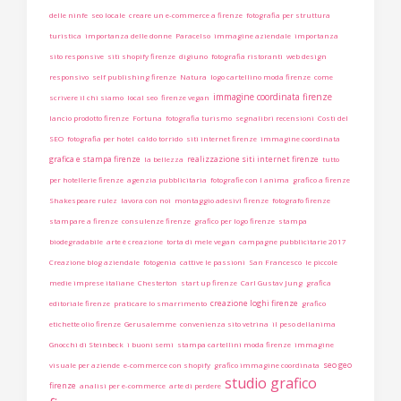
delle ninfe
seo locale
creare un e-commerce a firenze
fotografia per struttura
turistica
importanza delle donne
Paracelso
immagine aziendale
importanza
sito responsive
siti shopify firenze
digiuno
fotografia ristoranti
web design
responsivo
self publishing firenze
Natura
logo cartellino moda firenze
come
immagine coordinata firenze
scrivere il chi siamo
local seo
firenze vegan
lancio prodotto firenze
Fortuna
fotografia turismo
segnalibri recensioni
Costi del
SEO
fotografia per hotel
caldo torrido
siti internet firenze
immagine coordinata
grafica e stampa firenze
realizzazione siti internet firenze
la bellezza
tutto
per hotellerie firenze
agenzia pubblicitaria
fotografie con l anima
grafico a firenze
Shakespeare rulez
lavora con noi
montaggio adesivi firenze
fotografo firenze
stampare a firenze
consulenze firenze
grafico per logo firenze
stampa
biodegradabile
arte è creazione
torta di mele vegan
campagne pubblicitarie 2017
Creazione blog aziendale
fotogenia
cattive le passioni
San Francesco
le piccole
medie imprese italiane
Chesterton
start up firenze
Carl Gustav Jung
grafica
creazione loghi firenze
editoriale firenze
praticare lo smarrimento
grafico
etichette olio firenze
Gerusalemme
convenienza sito vetrina
il peso dellanima
Gnocchi di Steinbeck
i buoni semi
stampa cartellini moda firenze
immagine
seo geo
visuale per aziende
e-commerce con shopify
grafico immagine coordinata
studio grafico
firenze
analisi per e-commerce
arte di perdere