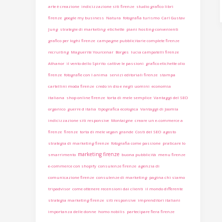
arte è creazione
indicizzazione siti firenze
studio grafico libri
firenze
google my business
Natura
fotografia turismo
Carl Gustav
Jung
strategie di marketing
etichette
piani hosting convenienti
grafico per loghi firenze
campagne pubblicitarie complete firenze
recruiting
Maguerite Yourcenar
Borges
lucia campatelli firenze
Athanor
il vento dello Spirito
cattive le passioni
grafico etichette olio
firenze
fotografie con l anima
servizi editoriali firenze
stampa
cartellini moda firenze
credo in dio e negli uomini
economia
italiana
shop online firenze
torta di mele semplice
Vantaggi del SEO
organico
guerre d italia
tipografica ecologica
Vantaggi di Joomla
indicizzazione siti responsive
Montaigne
creare un e-commerce a
firenze
firenze
torta di mele vegan grande
Costi del SEO
agosto
strategia di marketing firenze
fotografia come passione
praticare lo
marketing firenze
smarrimento
buona pubblicità
menu firenze
e-commerce con shopify
consulenze firenze
agenzia di
comunicazione firenze
consulenze di marketing
pagina chi siamo
tripadvisor
come ottenere recensioni dai clienti
il mondo differente
strategia marketing firenze
siti responsive
imprenditori italiani
importanza delle donne
homo nobilis
partecipare fiera firenze