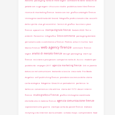
Abramo
packaging
torta di mele vegan
cambiare fa bene
Gnocchi di
patate con sugo vegan
chiusura studio
pubblicazione libro firenze
ricerca di marketing firenze
lavora con noi
grafica cataloghi firenze
immagine coordinata del brand
fotografia professionale cibo
vascelli
dello spirito
viva gli eccentrici
Servizi di grafica
business plan
stampa digitale firenze
firenze
apocalisse
Natale 2020
fieri e
Sito e-commerce
ardenti
Paracelso
infografica
packaging dentale
personalizzato
e-commerce a firenze
Plotino
ama il rischio
San
web agency firenze
Marco Firenze
seminare
firenze
analisi di mercato firenze
vegan
design packaging
start up
firenze
resistere e prosperare
comparire nelle AI
Assisi
modelli per
agenzia marketing firenze
pubblicità
impegni 2017
Siti in Joomla
dolcezza nel comunicare
leonardo sciascia
cieco nato
Fra Beato
Angelico
self publishing firenze
prendere coscienza della storia
carta ecologica
fotogenia
Gnocchi ai pomodorini
partenza
la
bellezza
convenienza sito vetrina
storia del 1973
decori interni
studio grafico a Firenze
firenze
grafico immagine coordinata
agenzia comunicazione firenze
etichette olio in bobina firenze
sopravvivere alla guerra
stampa carta da parati firenze
Zodiaco
restyling sito internet
dario amodei
scheda maps
comprendere
food