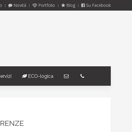
o
Novità
Portfolio
Blog
Su Facebook
ervizi
ECO-logica
­
­
IRENZE