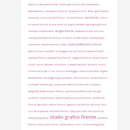
ditalia
il peso dellanima
scatole personalizzate laboratorio
odontotecnico
stampare a firenze
hamelin cresce
Rosa
giorno della
seo firenze
memoria
costo sito web firenze
siti web firenze
servizi
AI search firenze
A cosa serve un blog aziendale
packaging firenze
seo geo firenze
stampa compostabile
Imparare a fare turismo
stampa etichette olio firenze
il futuro
ali per volare
marketing e-
studio pubblicitario firenze
commerce
buone vacanze
Giotto
guerre rinascimentali
la pioggia che non finisce
depliant hotel
stampa firenze
prodotti fiera firenze
tipografo firenze
tentazione di
cristo
luce vs tenebre
osservare
il popolo italiano
vacanze inutili
scrivere testi per il sito
luna vs formaggia
colore anno 2024
Regola
benedettina
Vantaggi blog aziendale
realizzazioni siti web firenze
crisalide
web design responsive
Realizzazione siti in Joomla
fotografie professionali firenze
malinconia delle ninfe
design
cartellini moda firenze
Beato Angelico annunciazioni
pubblicità
firenze
pannelli interni firenze
agenzia seo firenze
Fortuna
Fare
un sito in Joomla
etichette firenze
riposo per tutti
consulenti di
studio grafico firenze
marketing onesti
hamelin
firenze
recensioni clienti
Shakespeare rulez
servizio fotografico