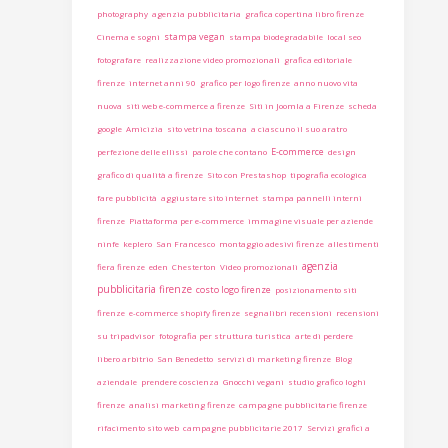
photography
agenzia pubblicitaria
grafica copertina libro firenze
stampa vegan
Cinema e sogni
stampa biodegradabile
local seo
fotografare
realizzazione video promozionali
grafica editoriale
firenze
internet anni 90
grafico per logo firenze
anno nuovo vita
nuova
siti web e-commerce a firenze
Siti in Joomla a Firenze
scheda
google
Amicizia
sito vetrina toscana
a ciascuno il suo aratro
E-commerce
perfezione delle ellissi
parole che contano
design
grafico di qualità a firenze
Sito con Prestashop
tipografia ecologica
fare pubblicità
aggiustare sito internet
stampa pannelli interni
firenze
Piattaforma per e-commerce
immagine visuale per aziende
ninfe
keplero
San Francesco
montaggio adesivi firenze
allestimenti
agenzia
fiera firenze
eden
Chesterton
Video promozionali
pubblicitaria firenze
costo logo firenze
posizionamento siti
firenze
e-commerce shopify firenze
segnalibri recensioni
recensioni
su tripadvisor
fotografia per struttura turistica
arte di perdere
libero arbitrio
San Benedetto
servizi di marketing firenze
Blog
aziendale
prendere coscienza
Gnocchi vegani
studio grafico loghi
firenze
analisi marketing firenze
campagne pubblicitarie firenze
rifacimento sito web
campagne pubblicitarie 2017
Servizi grafici a