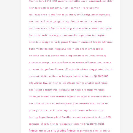
Firenze
ferie 2018
SEO gratuito
etty hillesum
sito internet completo
firenze
fotografia per agriturismi
bambini
Fare turismo
realizzazione siti web firenze
austerity 1973
adeguamento privacy
siti internet firenze
gauguin
logo firenze
industria italiana
realizzazione siti firenze
la terza guerra mondiale
WWIII
stampare
firenze
torta di mele vegan con cannella
regalpetra
immagine
aziendale
design carta da parati firenze
numero 40
fotografo firenze
Turismo in Toscana
fotografia food
rifare sito internet
orbite
sistema solare
le piccole medie imprese italiane
Creazione blog
aziendale
fare pubblicità a firenze
etichette olio firenze
promuovere
un marchio
grafico a firenze
efficacia siti vetrina
viaggi mirabolanti
quaresima
economia italiana liberata
tutto per hotellerie firenze
sito vetrina low cost firenze
siti efficaci firenze
analisi seo firenze
analisi per e-commerce
fotografia per hotel
siti shopify firenze
immagine coordinata
dottrina segreta
impaginazione libro firenze
auto-osservazione
nromativa privacy siti internet 2022
sanzioni
privacy siti internet Firenze
logo cartellino moda firenze
art of
loosing
le quattro regole di Buddha
scatole per protesi dentarie
SEO
creazione loghi
organico
shopify firenze
fotografia ristoranti
firenze
sito vetrina firenze
rimbaud
la perfezione difficile
storia