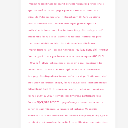
immagine coordinata del brand
servizio fotografico professionale
agenzia seo firenze
campagne pubblicitarie 2017
seminare
crisalide
Video promozionali
internet anni 90
Fare un sito in
Joomla
collaborazioni
torta di mele vegan grande
agenzia
pubblicitaria
Imparare a fare turismo
tipografica ecologica
self
publishing firenze
Rosa
sito vetrina toscana
Piattaforma per e-
commerce
vitalità
matriarche
indicizzazione siti firenze
realizzazione siti internet
imprenditori italiani
packaging firenze
analisi di
firenze
grafico per loghi firenze
torta di mele semplice
mercato firenze
scheda google
packaging
realizzazione video
promozionali
ricerca di marketing firenze
rifare sito internet
design grafico di qualità a firenze
scrivere testi per il sito
recensioni
su tripadvisor
firenze
shopify firenze
tovagliette alimentari firenze
sito vetrina firenze
Fare turismo
Assisi
confezioni
consulenze
stampa vegan
firenze
comunicare limpresa
partecipare fiera
tipografia firenze
firenze
tipografia vegan
Servizi SEO Firenze
partenza
camminando
la ragazza col turbante
Maguerite
Yourcenar
lo studio necessario
numero 40
food photography
agosto
bambini
arte è creazione
hamelin firenze
illusioni
comunicazione