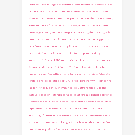
internet Firenze
Regola benedettina
servizi editoriali firenze
buona
pubblicità
etichette olio in bobina firenze
realizzazione siti web
firenze
promuovere un marchio
pannelli interni firenze
marketing
cartellini moda firenze
torta di mele vegan con cannella
torta di
mele vegan
SEO gratuito
strategia di marketing firenze
fotografia
turismo
e-commerce a firenze
tentazione di cristo
la pioggia che
non finisce
e-commerce shopify firenze
tutto su shopify
adesivi
prespaziati vetrine firenze
etichette firenze
piani hosting
convenienti
Costi del SEO
anthropic claude
creare un e-commerce a
firenze
grafica volantini firenze
Testi per blog aziendale
scheda
maps
keplero
foto bellissime
la terza guerra mondiale
fotografia
professionale cibo
storia del 1973
arte di perdere
WWIII
comparire
nelle AI
tripadvisor
buone vacanze
le quattro regole di Buddha
cattive le passioni
stampa carta da parati firenze
pantone preferito
stampa pannelli interni firenze
logo cartellino moda firenze
start
up firenze
prendere coscienza
meister eckhart
riposo per tutti
costo logo firenze
luce vs tenebre
prendere coscienza della storia
servizi fotografici professionali
ali
Siti in Joomla
studio grafico
libri firenze
grafico a firenze
come ottenere recensioni dai clienti