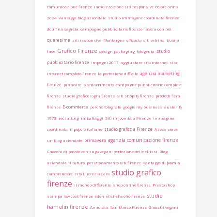
comunicazione firenze
indicizzazione siti responsive
colore anno
2024
Vantaggi blog aziendale
studio immagine coordinata firenze
dottrina segreta
campagne pubblicitarie firenze
lavora con noi
quaresima
siti responsive
Montaigne
efficacia siti vetrina
buona
Grafico Firenze
studio
luce
design packaging
fotogenia
pubblicitario firenze
impegni 2017
aggiustare sito internet
sito
agenzia marketing
internet completo firenze
la perfezione difficile
firenze
praticare lo smarrimento
campagne pubblicitarie complete
firenze
studio grafico loghi firenze
siti shopify firenze
prodotti fiera
E-commerce
firenze
perchè fotografo
google my business
austerity
1973
recruiting
imballaggi
Siti in Joomla a Firenze
immagine
studio grafico a Firenze
coordinata
il popolo italiano
A cosa serve
agenzia comunicazione firenze
primavera
un blog aziendale
Gnocchi di patate con sugo vegan
perfezione delle ellissi
Blog
aziendale
il futuro
posizionamento siti firenze
Vantaggi di Joomla
studio grafico
comprendere
Tito Lucrezio Caro
firenze
il mondo differente
shop online firenze
Prestashop
studio
stampa low cost firenze
eden
etichette olio firenze
hamelin firenze
Amicizia
San Marco Firenze
Gnocchi vegani