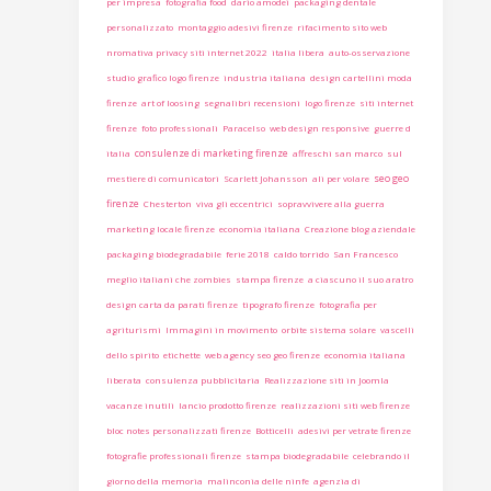
per impresa
fotografia food
dario amodei
packaging dentale
personalizzato
montaggio adesivi firenze
rifacimento sito web
nromativa privacy siti internet 2022
italia libera
auto-osservazione
studio grafico logo firenze
industria italiana
design cartellini moda
firenze
art of loosing
segnalibri recensioni
logo firenze
siti internet
firenze
foto professionali
Paracelso
web design responsive
guerre d
consulenze di marketing firenze
italia
affreschi san marco
sul
seo geo
mestiere di comunicatori
Scarlett Johansson
ali per volare
firenze
Chesterton
viva gli eccentrici
sopravvivere alla guerra
marketing locale firenze
economia italiana
Creazione blog aziendale
packaging biodegradabile
ferie 2018
caldo torrido
San Francesco
meglio italiani che zombies
stampa firenze
a ciascuno il suo aratro
design carta da parati firenze
tipografo firenze
fotografia per
agriturismi
Immagini in movimento
orbite sistema solare
vascelli
dello spirito
etichette
web agency seo geo firenze
economia italiana
liberata
consulenza pubblicitaria
Realizzazione siti in Joomla
vacanze inutili
lancio prodotto firenze
realizzazioni siti web firenze
bloc notes personalizzati firenze
Botticelli
adesivi per vetrate firenze
fotografie professionali firenze
stampa biodegradabile
celebrando il
giorno della memoria
malinconia delle ninfe
agenzia di