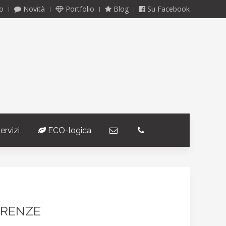
o
Novità
Portfolio
Blog
Su Facebook
ervizi
ECO-logica
­
­
IRENZE