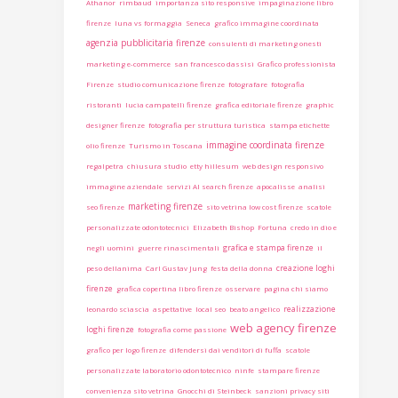
Athanor
rimbaud
importanza sito responsive
impaginazione libro
firenze
luna vs formaggia
Seneca
grafico immagine coordinata
agenzia pubblicitaria firenze
consulenti di marketing onesti
marketing e-commerce
san francesco dassisi
Grafico professionista
Firenze
studio comunicazione firenze
fotografare
fotografia
ristoranti
lucia campatelli firenze
grafica editoriale firenze
graphic
designer firenze
fotografia per struttura turistica
stampa etichette
immagine coordinata firenze
olio firenze
Turismo in Toscana
regalpetra
chiusura studio
etty hillesum
web design responsivo
immagine aziendale
servizi AI search firenze
apocalisse
analisi
marketing firenze
seo firenze
sito vetrina low cost firenze
scatole
personalizzate odontotecnici
Elizabeth Bishop
Fortuna
credo in dio e
grafica e stampa firenze
negli uomini
guerre rinascimentali
il
creazione loghi
peso dellanima
Carl Gustav Jung
festa della donna
firenze
grafica copertina libro firenze
osservare
pagina chi siamo
realizzazione
leonardo sciascia
aspettative
local seo
beato angelico
web agency firenze
loghi firenze
fotografia come passione
grafico per logo firenze
difendersi dai venditori di fuffa
scatole
personalizzate laboratorio odontotecnico
ninfe
stampare firenze
convenienza sito vetrina
Gnocchi di Steinbeck
sanzioni privacy siti