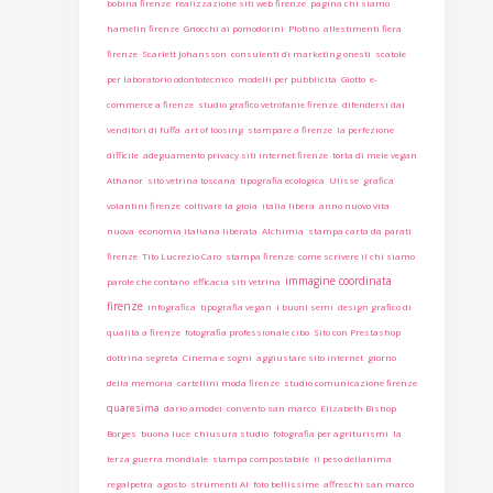
bobina firenze
realizzazione siti web firenze
pagina chi siamo
hamelin firenze
Gnocchi ai pomodorini
Plotino
allestimenti fiera
firenze
Scarlett Johansson
consulenti di marketing onesti
scatole
per laboratorio odontotecnico
modelli per pubblicità
Giotto
e-
commerce a firenze
studio grafico vetrofanie firenze
difendersi dai
venditori di fuffa
art of loosing
stampare a firenze
la perfezione
difficile
adeguamento privacy siti internet firenze
torta di mele vegan
Athanor
sito vetrina toscana
tipografia ecologica
Ulisse
grafica
volantini firenze
coltivare la gioia
italia libera
anno nuovo vita
nuova
economia italiana liberata
Alchimia
stampa carta da parati
firenze
Tito Lucrezio Caro
stampa firenze
come scrivere il chi siamo
immagine coordinata
parole che contano
efficacia siti vetrina
firenze
infografica
tipografia vegan
i buoni semi
design grafico di
qualità a firenze
fotografia professionale cibo
Sito con Prestashop
dottrina segreta
Cinema e sogni
aggiustare sito internet
giorno
della memoria
cartellini moda firenze
studio comunicazione firenze
quaresima
dario amodei
convento san marco
Elizabeth Bishop
Borges
buona luce
chiusura studio
fotografia per agriturismi
la
terza guerra mondiale
stampa compostabile
il peso dellanima
regalpetra
agosto
strumenti AI
foto bellissime
affreschi san marco