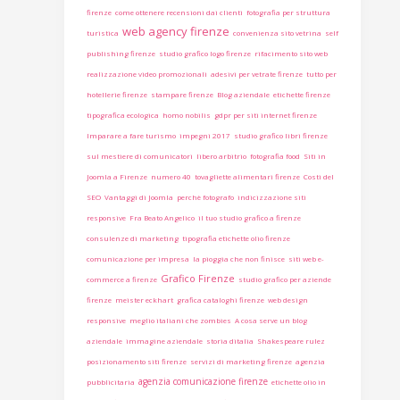
firenze
come ottenere recensioni dai clienti
fotografia per struttura
web agency firenze
turistica
convenienza sito vetrina
self
publishing firenze
studio grafico logo firenze
rifacimento sito web
realizzazione video promozionali
adesivi per vetrate firenze
tutto per
hotellerie firenze
stampare firenze
Blog aziendale
etichette firenze
tipografica ecologica
homo nobilis
gdpr per siti internet firenze
Imparare a fare turismo
impegni 2017
studio grafico libri firenze
sul mestiere di comunicatori
libero arbitrio
fotografia food
Siti in
Joomla a Firenze
numero 40
tovagliette alimentari firenze
Costi del
SEO
Vantaggi di Joomla
perchè fotografo
indicizzazione siti
responsive
Fra Beato Angelico
il tuo studio grafico a firenze
consulenze di marketing
tipografia etichette olio firenze
comunicazione per impresa
la pioggia che non finisce
siti web e-
Grafico Firenze
commerce a firenze
studio grafico per aziende
firenze
meister eckhart
grafica cataloghi firenze
web design
responsive
meglio italiani che zombies
A cosa serve un blog
aziendale
immagine aziendale
storia ditalia
Shakespeare rulez
posizionamento siti firenze
servizi di marketing firenze
agenzia
agenzia comunicazione firenze
pubblicitaria
etichette olio in