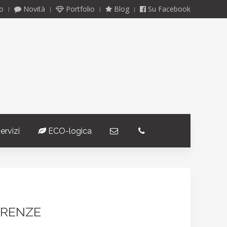
o
Novità
Portfolio
Blog
Su Facebook
ervizi
ECO-logica
­
­
IRENZE