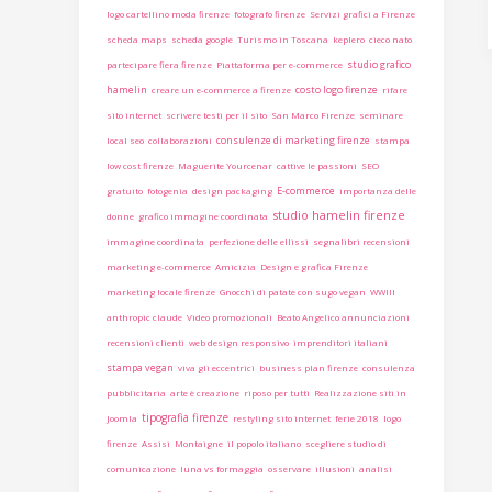
logo cartellino moda firenze
fotografo firenze
Servizi grafici a Firenze
scheda maps
scheda google
Turismo in Toscana
keplero
cieco nato
studio grafico
partecipare fiera firenze
Piattaforma per e-commerce
hamelin
costo logo firenze
creare un e-commerce a firenze
rifare
sito internet
scrivere testi per il sito
San Marco Firenze
seminare
consulenze di marketing firenze
local seo
collaborazioni
stampa
low cost firenze
Maguerite Yourcenar
cattive le passioni
SEO
E-commerce
gratuito
fotogenia
design packaging
importanza delle
studio hamelin firenze
donne
grafico immagine coordinata
immagine coordinata
perfezione delle ellissi
segnalibri recensioni
marketing e-commerce
Amicizia
Design e grafica Firenze
marketing locale firenze
Gnocchi di patate con sugo vegan
WWIII
anthropic claude
Video promozionali
Beato Angelico annunciazioni
recensioni clienti
web design responsivo
imprenditori italiani
stampa vegan
viva gli eccentrici
business plan firenze
consulenza
pubblicitaria
arte è creazione
riposo per tutti
Realizzazione siti in
tipografia firenze
Joomla
restyling sito internet
ferie 2018
logo
firenze
Assisi
Montaigne
il popolo italiano
scegliere studio di
comunicazione
luna vs formaggia
osservare
illusioni
analisi