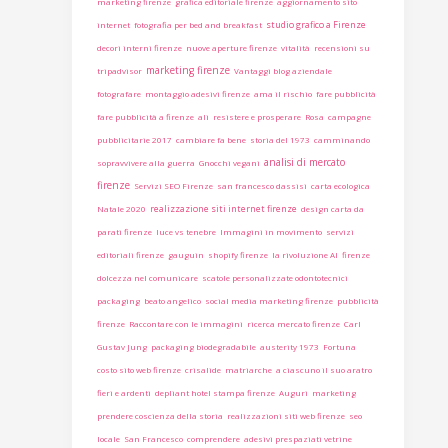
marketing firenze
grafica editoriale firenze
aggiornamento sito
studio grafico a Firenze
internet
fotografia per bed and breakfast
decori interni firenze
nuove aperture firenze
vitalità
recensioni su
marketing firenze
tripadvisor
Vantaggi blog aziendale
fotografare
montaggio adesivi firenze
ama il rischio
fare pubblicità
fare pubblicità a firenze
ali
resistere e prosperare
Rosa
campagne
pubblicitarie 2017
cambiare fa bene
storia del 1973
camminando
analisi di mercato
sopravvivere alla guerra
Gnocchi vegani
firenze
Servizi SEO Firenze
san francesco dassisi
carta ecologica
realizzazione siti internet firenze
Natale 2020
design carta da
parati firenze
luce vs tenebre
Immagini in movimento
servizi
editoriali firenze
gauguin
shopify firenze
la rivoluzione AI
firenze
dolcezza nel comunicare
scatole personalizzate odontotecnici
packaging
beato angelico
social media marketing firenze
pubblicità
firenze
Raccontare con le immagini
ricerca mercato firenze
Carl
Gustav Jung
packaging biodegradabile
austerity 1973
Fortuna
costo sito web firenze
crisalide
matriarche
a ciascuno il suo aratro
fieri e ardenti
depliant hotel stampa firenze
Auguri
marketing
prendere coscienza della storia
realizzazioni siti web firenze
seo
locale
San Francesco
comprendere
adesivi prespaziati vetrine