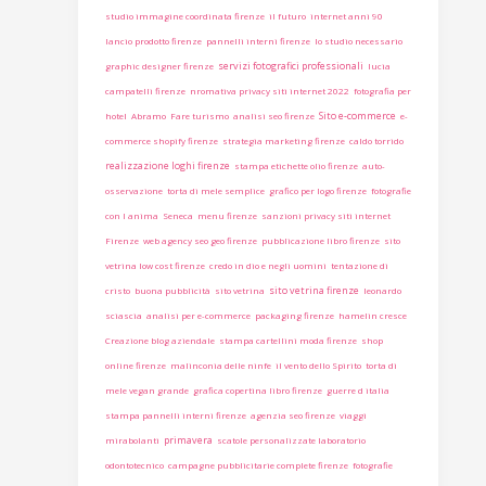
studio immagine coordinata firenze
il futuro
internet anni 90
lancio prodotto firenze
pannelli interni firenze
lo studio necessario
servizi fotografici professionali
graphic designer firenze
lucia
campatelli firenze
nromativa privacy siti internet 2022
fotografia per
Sito e-commerce
hotel
Abramo
Fare turismo
analisi seo firenze
e-
commerce shopify firenze
strategia marketing firenze
caldo torrido
realizzazione loghi firenze
stampa etichette olio firenze
auto-
osservazione
torta di mele semplice
grafico per logo firenze
fotografie
con l anima
Seneca
menu firenze
sanzioni privacy siti internet
Firenze
web agency seo geo firenze
pubblicazione libro firenze
sito
vetrina low cost firenze
credo in dio e negli uomini
tentazione di
sito vetrina firenze
cristo
buona pubblicità
sito vetrina
leonardo
sciascia
analisi per e-commerce
packaging firenze
hamelin cresce
Creazione blog aziendale
stampa cartellini moda firenze
shop
online firenze
malinconia delle ninfe
il vento dello Spirito
torta di
mele vegan grande
grafica copertina libro firenze
guerre d italia
stampa pannelli interni firenze
agenzia seo firenze
viaggi
primavera
mirabolanti
scatole personalizzate laboratorio
odontotecnico
campagne pubblicitarie complete firenze
fotografie